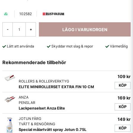
102582
LÄGG I VARUKORGEN
-
+
Lätt att använda
Skyddar mot slag & repor
Värmetålig
Rekommenderade tillbehör
109 kr
ROLLERS & ROLLERVERKTYG
KÖP
ELITE MINIROLLERSET EXTRA FIN 10 CM
ANZA
169 kr
PENSLAR
KÖP
Lackpenselset Anza Elite
JOTUN FÄRG
149 kr
TVÄTT & RENGÖRING
KÖP
Special målartvätt spray Jotun 0.75L