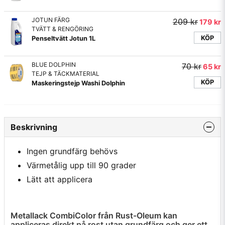
JOTUN FÄRG
209 kr
179 kr
TVÄTT & RENGÖRING
KÖP
Penseltvätt Jotun 1L
BLUE DOLPHIN
70 kr
65 kr
TEJP & TÄCKMATERIAL
KÖP
Maskeringstejp Washi Dolphin
Beskrivning
Ingen grundfärg behövs
Värmetålig upp till 90 grader
Lätt att applicera
Metallack CombiColor från Rust-Oleum kan
appliceras direkt på rost utan grundfärg och ger ett