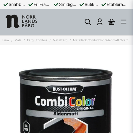
Snabba Leveranser
Fri Frakt Över 899:-
Smidiga Betalningar
Butik och Online
Etablerad Sedan 1965
Hem
Måla
Färg Utomhus
Metallfärg
Metallack CombiColor Sidenmatt Svart