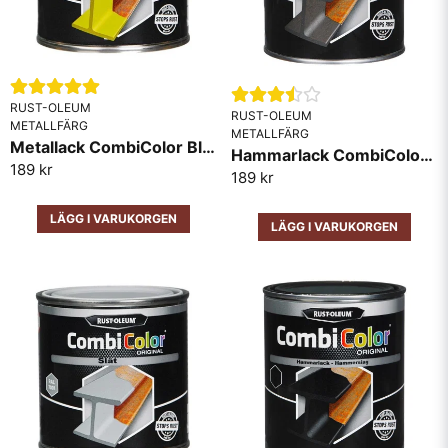
av spruta bör sedan ske med förtunning eller
penseltvätt. MVH Robert
RUST-OLEUM
RUST-OLEUM
METALLFÄRG
METALLFÄRG
Metallack CombiColor Blank RAL1018 Gul
Hammarlack CombiColor Mörkgrå
189 kr
189 kr
LÄGG I VARUKORGEN
LÄGG I VARUKORGEN