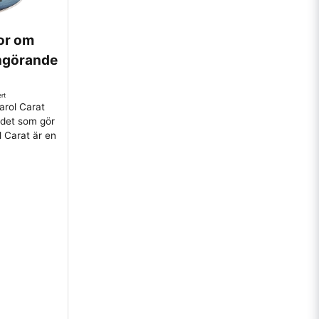
gor om
engörande
rt
arol Carat
 det som gör
l Carat är en