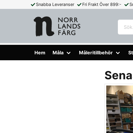
Snabba Leveranser
Fri Frakt Över 899:-
S
Hem
Blogg
Hem
Måla
Måleritillbehör
St
Sena