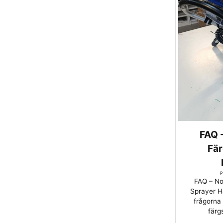
FAQ -
Fär
P
FAQ – Nor
Sprayer Hä
frågorna 
färg