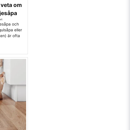
 veta om
ljesåpa
rt
ljesåpa och
gulsåpa eller
en) är ofta