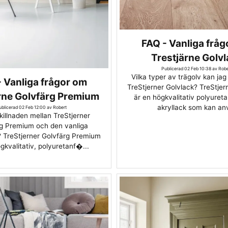
FAQ - Vanliga frå
Trestjärne Golv
Publicerad 02 Feb 10:38 av Robe
Vilka typer av trägolv kan ja
 Vanliga frågor om
TreStjerner Golvlack? TreStjer
rne Golvfärg Premium
är en högkvalitativ polyureta
akryllack som kan anv
ublicerad 02 Feb 12:00 av Robert
killnaden mellan TreStjerner
g Premium och den vanliga
? TreStjerner Golvfärg Premium
gkvalitativ, polyuretanf�...