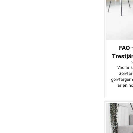
FAQ -
Trestjä
P
Vad är s
Golvfär
golvfärgen
är en hö