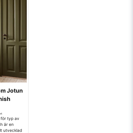
 om Jotun
nish
rt
för typ av
h är en
lt utvecklad