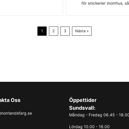
för snickerier inomhus, så
1
2
3
Nästa »
akta Oss
Öppettider
Sundsvall:
norrlandsfarg.se
Måndag - Fredag 06.45 - 18.0
Lördag 10.00 - 16.00