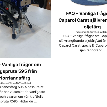
FAQ – Vanliga frå
Caparol Carat självr
oljefärg
Publicerad 23 Apr 10:43 av Robe
FAQ – Vanliga frågor om Cap
självrengörande oljefärgVad är
Caparol Carat speciell? Caparo
självrengörand...
 Vanliga frågor om
gspruta 595 från
Norrlandsfärg
ublicerad 19 Jun 12:26 av Robert
rlandsfärg 595 Airless Paint
r har vi samlat de vanligaste
och svaren om vår kraftfulla
spruta X595. Hittar du ...