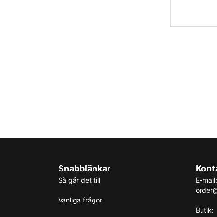
Snabblänkar
Kont
Så går det till
E-mail:
order@
Vanliga frågor
Butik: