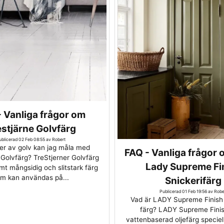
 Vanliga frågor om
stjärne Golvfärg
ublicerad 02 Feb 08:55 av Robert
per av golv kan jag måla med
FAQ - Vanliga frågor
 Golvfärg? TreStjerner Golvfärg
Lady Supreme Fi
mt mångsidig och slitstark färg
m kan användas på...
Snickerifärg
Publicerad 01 Feb 19:56 av Robe
Vad är LADY Supreme Finish 
färg? LADY Supreme Finis
vattenbaserad oljefärg speciel