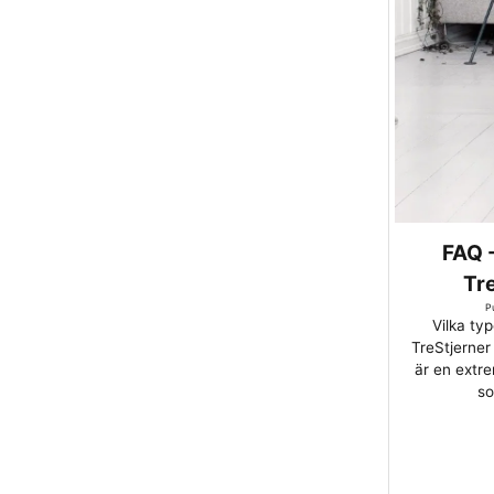
FAQ -
Tre
P
Vilka ty
TreStjerner
är en extre
so