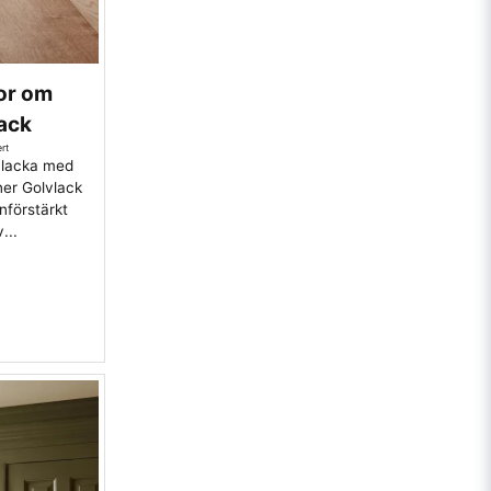
gor om
lack
rt
g lacka med
ner Golvlack
nförstärkt
...