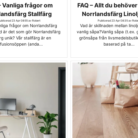
 Vanliga frågor om
FAQ – Allt du behöver
landsfärg Stallfärg
Norrlandsfärg Lino
ublicerad 23 Apr 08:55 av Robert
Publicerad 23 Apr 08:35 av Robe
liga frågor om Norrlandsfärg
Vad är skillnaden mellan lino
d är det som gör Norrlandsfärg
vanlig såpa?Vanlig såpa (t.ex. 
rg unik? Vår stallfärg är en
grönsåpa från livsmedelsbutik
ffusionsöppen (anda...
baserad på ta...