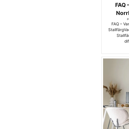
FAQ –
Norr
P
FAQ – Van
StallfärgVa
Stallfä
di