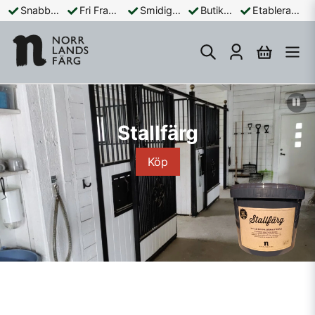
Snabba Leveranser
Fri Frakt Över 899:-
Smidiga Betalningar
Butik och Online
Etablerad Sedan 1965
Stallfärg
Köp