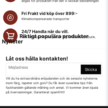
anges för produkten från det vi skickat beställningen.
Fri Frakt vid köp över 899:-
Klimatkompenserade transporter
24/7 Handla när du vill.
Riktigt populära produkter
Gör ditt köp när det passar dig. Online eller i butik.
Nyheter
Låt oss hålla kontakten!
email
Mejladress
Skicka
Vill du ha extraordinära erbjudanden och de senaste nyheterna
inom färg, tapeter och golv? Du får även suveräna tips från
fackhandeln gällande målning och annat. Vi kommer även bjuda
på överraskningar. Garanterat spamfritt!