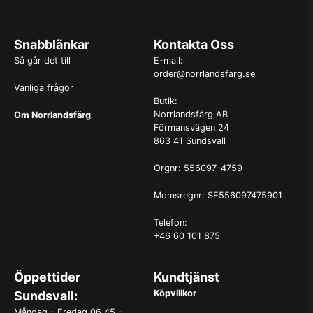
Snabblänkar
Kontakta Oss
Så går det till
E-mail:
order@norrlandsfarg.se
Vanliga frågor
Butik:
Norrlandsfärg AB
Om Norrlandsfärg
Förmansvägen 24
863 41 Sundsvall
Orgnr: 556097-4759
Momsregnr: SE556097475901
Telefon:
+46 60 101 875
Öppettider
Kundtjänst
Köpvillkor
Sundsvall:
Måndag - Fredag 06.45 -