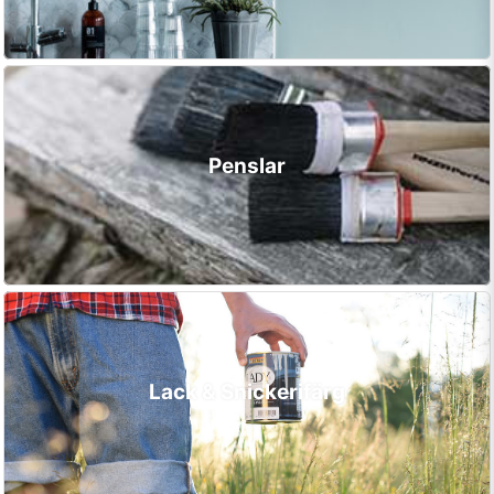
Penslar
Lack & Snickerifärg