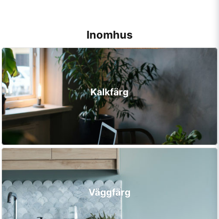
Inomhus
Kalkfärg
Väggfärg