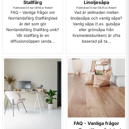
Stallfärg
Linoljesåpa
Publicerad 23 Apr 08:55 av Robert
Publicerad 23 Apr 08:35 av Robert
FAQ – Vanliga frågor om
Vad är skillnaden mellan
Norrlandsfärg StallfärgVad
linoljesåpa och vanlig såpa?
är det som gör
Vanlig såpa (t.ex. gulsåpa
Norrlandsfärg Stallfärg unik?
eller grönsåpa från
Vår stallfärg är en
livsmedelsbutiken) är ofta
diffusionsöppen (anda...
baserad på ta...
FAQ - Vanliga frågor