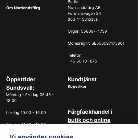
Butik:
Norrlandsfärg AB
Om Norrlandsfärg
Förmansvägen 24
863 41 Sundsvall
Orgnr: 556097-4759
Momsregnr: SE556097475901
Telefon:
+46 60 101 875
Öppettider
Kundtjänst
Köpvillkor
Sundsvall:
Måndag - Fredag 06.45 -
18.00
Färgfackhandel i
Lördag 10.00 - 16.00
butik och online
Söndag 11.00 - 15.00
Hos oss på Norrlandsfärg har
det sedan starten 1965 varit
Vi använder cookies
OBS. Avvikande öppettider