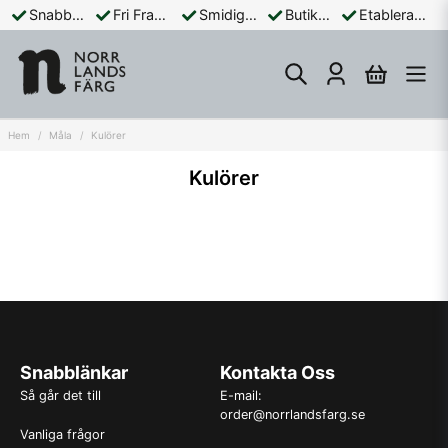
Snabba Leveranser
Fri Frakt Över 899:-
Smidiga Betalningar
Butik och Online
Etablerad Sedan 1965
Hem
Måla
Kulörer
Kulörer
Snabblänkar
Kontakta Oss
Så går det till
E-mail:
order@norrlandsfarg.se
Vanliga frågor