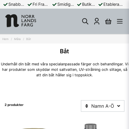
Snabba Leveranser
Fri Frakt Över 899:-
Smidiga Betalningar
Butik och Online
Etablerad Sedan 1965
Hem
Måla
Båt
Båt
Underhåll din båt med våra specialanpassade färger och behandlingar. Vi
har produkter som skyddar mot saltvatten, UV-strålning och slitage, så
att din båt håller sig i toppskick.
2 produkter
Namn A-Ö