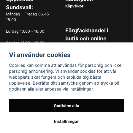
Köpvillkor
Sundsvall:
Måndag - Fredag 06.45 -
18.00
Färgfackhandel i
Lördag 10.00 - 16.00
butik och online
Söndag 11.00 - 15.00
Hos oss på Norrlandsfärg har
det sedan starten 1965 varit
Vi använder cookies
OBS. Avvikande öppettider
självklart med god
vissa helgdagar
kundservice. Du kan känna dig
Cookies kan komma att användas för personlig och icke
trygg med köp hos oss
personlig annonsering. Vi använder cookies för att vår
oavsett om det är i butiken i
webbplats skall fungera och erbjuda dig bästa
Sundsvall eller online. Det går
upplevelse. Bekräfta ditt samtycke genom att trycka på
lika bra att kontakta oss via
godkänn alla eller anpassa via inställningar.
mail eller per telefon. Vår butik
med generösa öppettider har
funnits i över 50år.
Godkänn alla
Inställningar