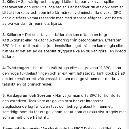
2. Köket
– Spillvänligt och snyggt I köket tappar vi knivar, spiller
pastavatten och drar ut tunga stolar. Här behöver du ett golv som är
lätt att torka av och som inte får märken vid minsta lilla olycka. SPC
ger dig träets varma utseende men med stenens tålighet – det bästa
av två världar för hemmets hjärta.
3. Källaren
– Det smarta valet Källarplan kan ofta ha en högre
luftfuktighet eller risk för fuktvandring från betongplattan. Eftersom
SPC är helt dött material (det innehåller inget trä som kan mögla eller
ruttna) är det ett av de absolut tryggaste valen du kan göra i en inredd
källare.
4. Tvättstugan
- Har du en tvättstuga eller en groventré? SPC klarar
den höga fuktbelastningen och är extremt lättstädat. Tänk dock på att
det inte ersätter ett våtrumsskikt i rum med golvbrunn där det krävs
tätskikt enligt branschregler.
5. Vardagsrum och Sovrum
- Här väljer man ofta SPC för komforten
och estetiken. Tack vare att golven ofta har ett integrerat
stegljudsunderlag får du en tyst och behaglig akustik i rummet,
samtidigt som du får ett golv som ser ut som ett exklusivt trägolv men
som är helt underhållsfritt.
Sammanfattningsvis: Var ska du inte ha SPC?
Det enda stället vi på