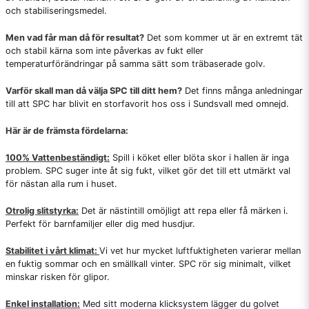
och stabiliseringsmedel.
Men vad får man då för resultat?
Det som kommer ut är en extremt tät
och stabil kärna som inte påverkas av fukt eller
temperaturförändringar på samma sätt som träbaserade golv.
Varför skall man då välja SPC till ditt hem?
Det finns många anledningar
till att SPC har blivit en storfavorit hos oss i Sundsvall med omnejd.
Här är de främsta fördelarna:
100% Vattenbeständigt:
Spill i köket eller blöta skor i hallen är inga
problem. SPC suger inte åt sig fukt, vilket gör det till ett utmärkt val
för nästan alla rum i huset.
Otrolig slitstyrka:
Det är nästintill omöjligt att repa eller få märken i.
Perfekt för barnfamiljer eller dig med husdjur.
Stabilitet i vårt klimat:
Vi vet hur mycket luftfuktigheten varierar mellan
en fuktig sommar och en smällkall vinter. SPC rör sig minimalt, vilket
minskar risken för glipor.
Enkel installation:
Med sitt moderna klicksystem lägger du golvet