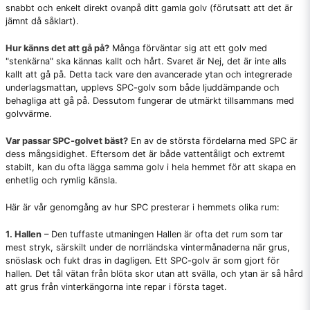
snabbt och enkelt direkt ovanpå ditt gamla golv (förutsatt att det är
jämnt då såklart).
Hur känns det att gå på?
Många förväntar sig att ett golv med
"stenkärna" ska kännas kallt och hårt. Svaret är Nej, det är inte alls
kallt att gå på. Detta tack vare den avancerade ytan och integrerade
underlagsmattan, upplevs SPC-golv som både ljuddämpande och
behagliga att gå på. Dessutom fungerar de utmärkt tillsammans med
golvvärme.
Var passar SPC-golvet bäst?
En av de största fördelarna med SPC är
dess mångsidighet. Eftersom det är både vattentåligt och extremt
stabilt, kan du ofta lägga samma golv i hela hemmet för att skapa en
enhetlig och rymlig känsla.
Här är vår genomgång av hur SPC presterar i hemmets olika rum:
1. Hallen
– Den tuffaste utmaningen Hallen är ofta det rum som tar
mest stryk, särskilt under de norrländska vintermånaderna när grus,
snöslask och fukt dras in dagligen. Ett SPC-golv är som gjort för
hallen. Det tål vätan från blöta skor utan att svälla, och ytan är så hård
att grus från vinterkängorna inte repar i första taget.