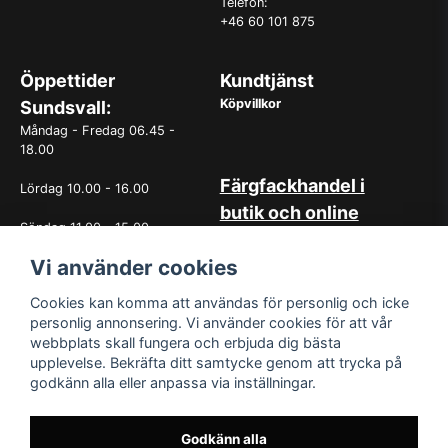
Telefon:
+46 60 101 875
Öppettider
Kundtjänst
Köpvillkor
Sundsvall:
Måndag - Fredag 06.45 -
18.00
Färgfackhandel i
Lördag 10.00 - 16.00
butik och online
Söndag 11.00 - 15.00
Hos oss på Norrlandsfärg har
det sedan starten 1965 varit
Vi använder cookies
OBS. Avvikande öppettider
självklart med god
vissa helgdagar
kundservice. Du kan känna dig
Cookies kan komma att användas för personlig och icke
trygg med köp hos oss
personlig annonsering. Vi använder cookies för att vår
oavsett om det är i butiken i
webbplats skall fungera och erbjuda dig bästa
Sundsvall eller online. Det går
upplevelse. Bekräfta ditt samtycke genom att trycka på
lika bra att kontakta oss via
godkänn alla eller anpassa via inställningar.
mail eller per telefon. Vår butik
med generösa öppettider har
funnits i över 50år.
Godkänn alla