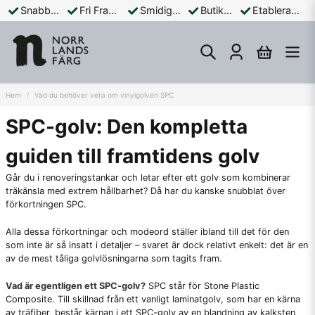
Snabba Leveranser
Fri Frakt Över 899:-
Smidiga Betalningar
Butik och Online
Etablerad Sedan 1965
Hem
Vad du behöver veta om vinylgolven SPC
SPC-golv: Den kompletta
guiden till framtidens golv
Går du i renoveringstankar och letar efter ett golv som kombinerar
träkänsla med extrem hållbarhet? Då har du kanske snubblat över
förkortningen SPC.
Alla dessa förkortningar och modeord ställer ibland till det för den
som inte är så insatt i detaljer – svaret är dock relativt enkelt: det är en
av de mest tåliga golvlösningarna som tagits fram.
Vad är egentligen ett SPC-golv?
SPC står för Stone Plastic
Composite. Till skillnad från ett vanligt laminatgolv, som har en kärna
av träfiber, består kärnan i ett SPC-golv av en blandning av kalksten