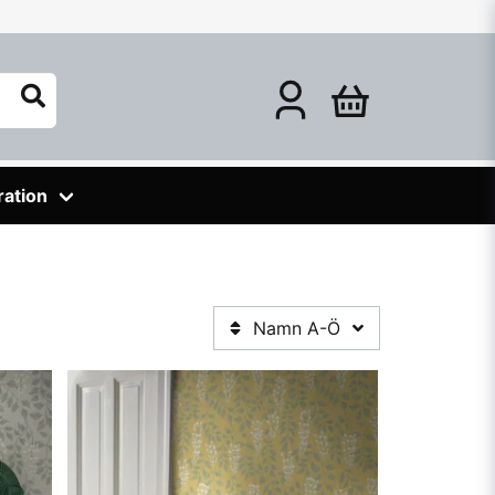
ration
Namn A-Ö