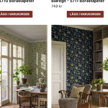
 5710 Boråstapeter
Blåregn - 5711 Boråstapeter
749 kr
LÄGG I VARUKORGEN
LÄGG I VARUKORGEN