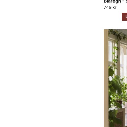
Blåregn -
749 kr