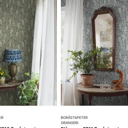
ER
BORÅSTAPETER
ORANGERI