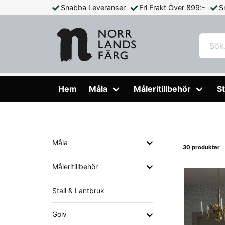
Snabba Leveranser
Fri Frakt Över 899:-
S
Hem
Tapeter
Boråstapeter
Orangeri
Hem
Måla
Måleritillbehör
St
Måla
30 produkter
Måleritillbehör
Stall & Lantbruk
Golv