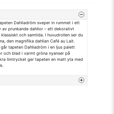
apeten Dahliadröm sveper in rummet i ett
av av prunkande dahlior – ett dekorativt
lassiskt och samtida. I huvudrollen ser du
, den magnifika dahlian Café au Lait.
 går tapeten Dahliadröm i en ljus palett
 och blad i varmt gröna nyanser på
kra limtrycket ger tapeten en matt yta med
k.
na produkten...