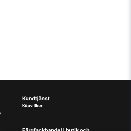
Kundtjänst
Köpvillkor
0
Färgfackhandel i butik och