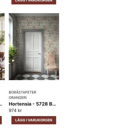
LÄGG I VARUKORGEN
name
Namn
Ja, ni får publicera 
BORÅSTAPETER
ORANGERI
- 5701 Boråstapeter
Hortensia - 5728 Boråstapeter
974 kr
LÄGG I VARUKORGEN