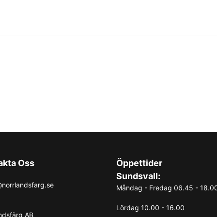
akta Oss
Öppettider
Sundsvall:
norrlandsfarg.se
Måndag - Fredag 06.45 - 18.0
Lördag 10.00 - 16.00
ndsfärg AB