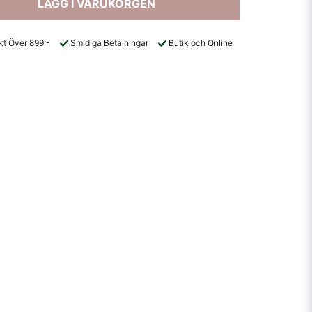
LÄGG I VARUKORGEN
akt Över 899:-
Smidiga Betalningar
Butik och Online