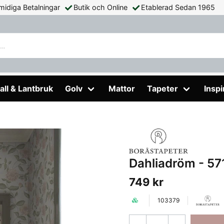
midiga Betalningar
Butik och Online
Etablerad Sedan 1965
718 Boråstapeter
all & Lantbruk
Golv
Mattor
Tapeter
Inspi
Dahliadröm - 57
749 kr
103379