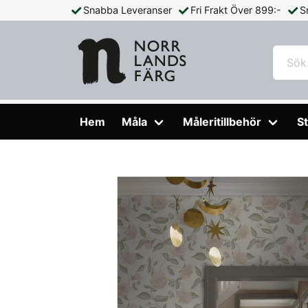
Snabba Leveranser
Fri Frakt Över 899:-
S
Hem
Tapeter
Boråstapeter
Orangeri
Dahliadröm - 5
Hem
Måla
Måleritillbehör
St