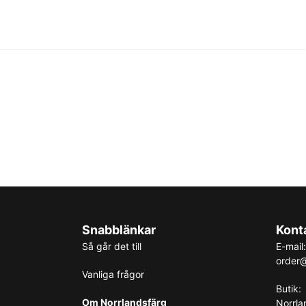
Snabblänkar
Kont
Så går det till
E-mail:
order@
Vanliga frågor
Butik:
Om Norrlandsfärg
Norrla