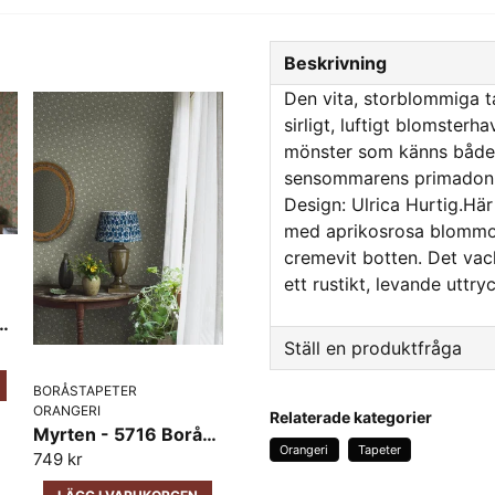
Beskrivning
Den vita, storblommiga t
sirligt, luftigt blomsterh
mönster som känns både k
sensommarens primadonna
Design: Ulrica Hurtig.Här
med aprikosrosa blommor
cremevit botten. Det vac
ett rustikt, levande uttryc
5729 Boråstapeter
Ställ en produktfråga
BORÅSTAPETER
question
Fråga oss något om den
ORANGERI
Relaterade kategorier
Myrten - 5716 Boråstapeter
Orangeri
Tapeter
749 kr