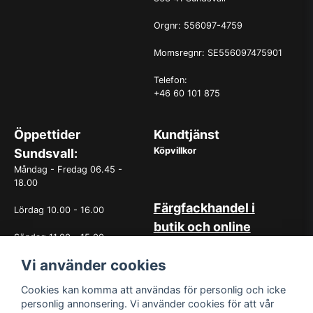
Orgnr: 556097-4759
Momsregnr: SE556097475901
Telefon:
+46 60 101 875
Öppettider
Kundtjänst
Köpvillkor
Sundsvall:
Måndag - Fredag 06.45 -
18.00
Färgfackhandel i
Lördag 10.00 - 16.00
butik och online
Söndag 11.00 - 15.00
Hos oss på Norrlandsfärg har
det sedan starten 1965 varit
Vi använder cookies
OBS. Avvikande öppettider
självklart med god
vissa helgdagar
kundservice. Du kan känna dig
Cookies kan komma att användas för personlig och icke
trygg med köp hos oss
personlig annonsering. Vi använder cookies för att vår