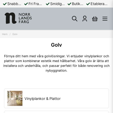
Snabba Leveranser
Fri Frakt Över 899:-
Smidiga Betalningar
Butik och Online
Etablerad Sedan 1965
Hem
Golv
Golv
Förnya ditt hem med våra golvlösningar. Vi erbjuder vinylplankor och
plattor som kombinerar estetik med hållbarhet. Våra golv är lätta att
installera och underhålla, och passar perfekt för både renovering och
nybyggnation.
Vinylplankor & Plattor