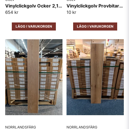
Vinylclickgolv Ocker 2,196m2/pkt
Vinylclickgolv Provbitar 18cmx20cm
654 kr
10 kr
LÄGG I VARUKORGEN
LÄGG I VARUKORGEN
NORRLANDSFÄRG
NORRLANDSFÄRG