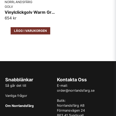
NORRLANDSFÄRG
GOLV
Vinylclickgolv Warm Grey 2,196m2/pkt
654 kr
LÄGG I VARUKORGEN
Snabblänkar
Kontakta Oss
Så går det till
E-mail:
order@norrlandsfarg.se
Vanliga frågor
Butik:
Norrlandsfärg AB
Om Norrlandsfärg
Förmansvägen 24
863 41 Sundsvall