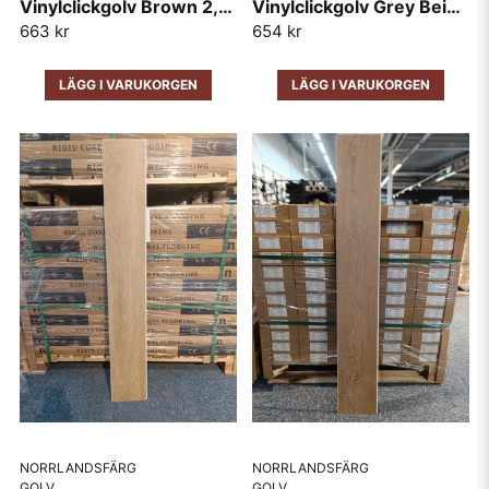
Vinylclickgolv Brown 2,226m2/pkt
Vinylclickgolv Grey Beige 2,196m2/pkt
663 kr
654 kr
LÄGG I VARUKORGEN
LÄGG I VARUKORGEN
NORRLANDSFÄRG
NORRLANDSFÄRG
GOLV
GOLV