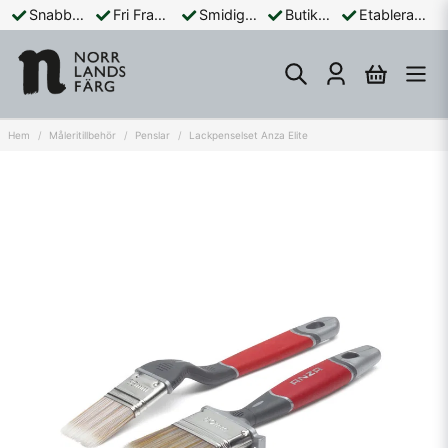
Snabba Leveranser
Fri Frakt Över 899:-
Smidiga Betalningar
Butik och Online
Etablerad Sedan 1965
Hem
Måleritillbehör
Penslar
Lackpenselset Anza Elite