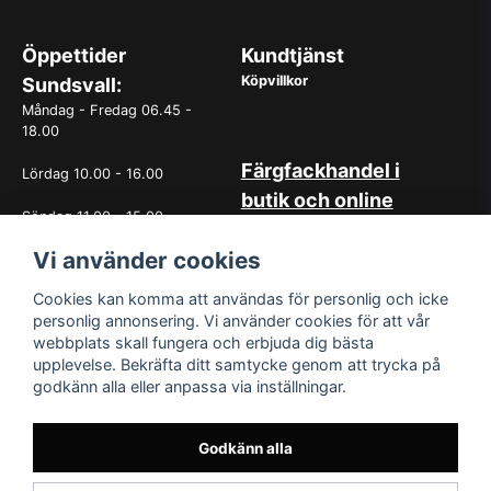
Öppettider
Kundtjänst
Köpvillkor
Sundsvall:
Måndag - Fredag 06.45 -
18.00
Färgfackhandel i
Lördag 10.00 - 16.00
butik och online
Söndag 11.00 - 15.00
Hos oss på Norrlandsfärg har
det sedan starten 1965 varit
Vi använder cookies
OBS. Avvikande öppettider
självklart med god
vissa helgdagar
kundservice. Du kan känna dig
Cookies kan komma att användas för personlig och icke
trygg med köp hos oss
personlig annonsering. Vi använder cookies för att vår
oavsett om det är i butiken i
webbplats skall fungera och erbjuda dig bästa
Sundsvall eller online. Det går
upplevelse. Bekräfta ditt samtycke genom att trycka på
lika bra att kontakta oss via
godkänn alla eller anpassa via inställningar.
mail eller per telefon. Vår butik
med generösa öppettider har
funnits i över 50år.
Godkänn alla