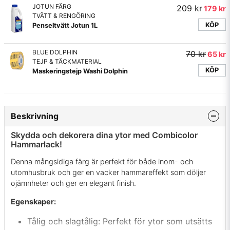
JOTUN FÄRG
209 kr
179 kr
TVÄTT & RENGÖRING
KÖP
Penseltvätt Jotun 1L
BLUE DOLPHIN
70 kr
65 kr
TEJP & TÄCKMATERIAL
KÖP
Maskeringstejp Washi Dolphin
Beskrivning
Skydda och dekorera dina ytor med Combicolor
Hammarlack!
Denna mångsidiga färg är perfekt för både inom- och
utomhusbruk och ger en vacker hammareffekt som döljer
ojämnheter och ger en elegant finish.
Egenskaper:
Tålig och slagtålig: Perfekt för ytor som utsätts