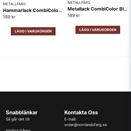
METALLFÄRG
METALLFÄRG
Metallack CombiColor Blank RAL7001 Grå
Hammarlack CombiColor Mörkgrå
189 kr
189 kr
LÄGG I VARUKORGEN
LÄGG I VARUKORGEN
Snabblänkar
Kontakta Oss
Så går det till
E-mail:
order@norrlandsfarg.se
Vanliga frågor