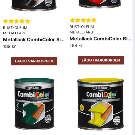
Måla direkt på rost
Grund och täckfärg i samma produkt
RUST-OLEUM
Tål värme upp till 90 grader.
RUST-OLEUM
METALLFÄRG
METALLFÄRG
Går att använda inomhus och utomhus
Metallack CombiColor Blank RAL3000 Röd
Metallack CombiColor Sidenmatt Svart
Skicka fråga
Torkar snabbt. Ofta torr på 1timme.
189 kr
189 kr
0,75 liter räcker till 6-7m2 en strykning.
LÄGG I VARUKORGEN
LÄGG I VARUKORGEN