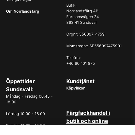
Butik:
Norrlandsfärg AB
Om Norrlandsfärg
Förmansvägen 24
863 41 Sundsvall
Orgnr: 556097-4759
Momsregnr: SE556097475901
Telefon:
+46 60 101 875
Öppettider
Kundtjänst
Köpvillkor
Sundsvall:
Måndag - Fredag 06.45 -
18.00
Färgfackhandel i
Lördag 10.00 - 16.00
butik och online
Söndag 11.00 - 15.00
Hos oss på Norrlandsfärg har