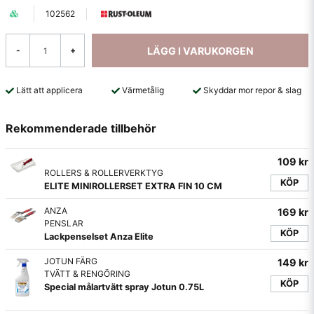
102562
LÄGG I VARUKORGEN
-
+
Lätt att applicera
Värmetålig
Skyddar mor repor & slag
Rekommenderade tillbehör
109 kr
ROLLERS & ROLLERVERKTYG
KÖP
ELITE MINIROLLERSET EXTRA FIN 10 CM
ANZA
169 kr
PENSLAR
KÖP
Lackpenselset Anza Elite
JOTUN FÄRG
149 kr
TVÄTT & RENGÖRING
KÖP
Special målartvätt spray Jotun 0.75L