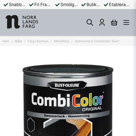
Snabba Leveranser
Fri Frakt Över 899:-
Smidiga Betalningar
Butik och Online
Etablerad Sedan 1965
Hem
Måla
Färg Utomhus
Metallfärg
Hammarlack CombiColor Svart