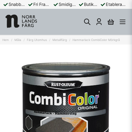
Snabba Leveranser
Fri Frakt Över 899:-
Smidiga Betalningar
Butik och Online
Etablerad Sedan 1965
Hem
Måla
Färg Utomhus
Metallfärg
Hammarlack CombiColor Mörkgrå