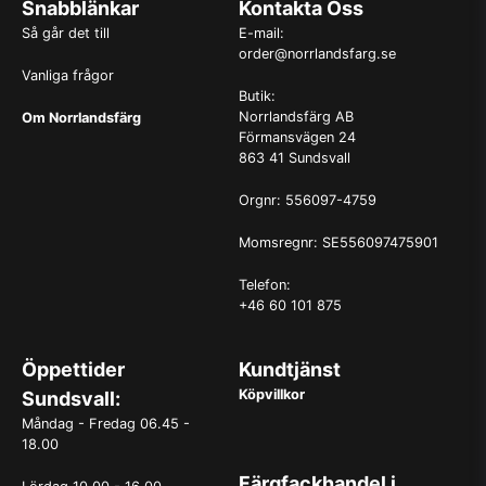
Snabblänkar
Kontakta Oss
Så går det till
E-mail:
order@norrlandsfarg.se
Vanliga frågor
Butik:
Norrlandsfärg AB
Om Norrlandsfärg
Förmansvägen 24
863 41 Sundsvall
Orgnr: 556097-4759
Momsregnr: SE556097475901
Telefon:
+46 60 101 875
Öppettider
Kundtjänst
Köpvillkor
Sundsvall:
Måndag - Fredag 06.45 -
18.00
Färgfackhandel i