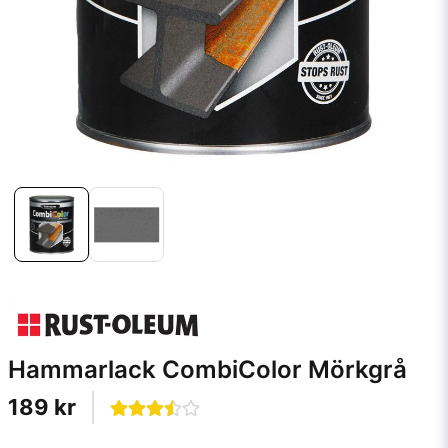
Hammarlack CombiColor Mörkgrå
189 kr