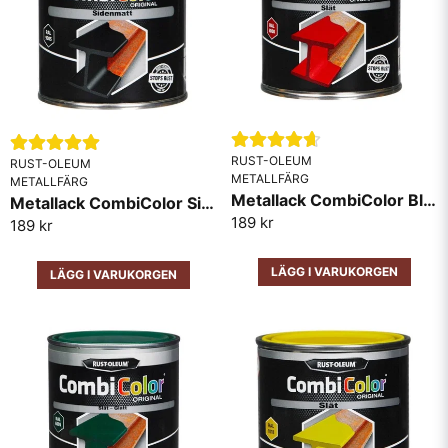
Ja, ni får publicera min fråga
RUST-OLEUM
RUST-OLEUM
METALLFÄRG
METALLFÄRG
Metallack CombiColor Blank RAL3000 Röd
Metallack CombiColor Sidenmatt Svart
Skicka fråga
189 kr
189 kr
LÄGG I VARUKORGEN
LÄGG I VARUKORGEN