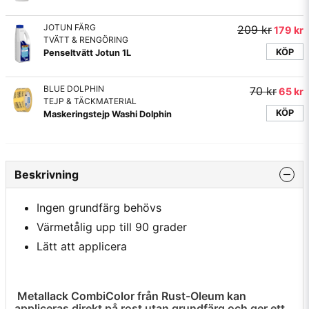
JOTUN FÄRG
209 kr
179 kr
TVÄTT & RENGÖRING
KÖP
Penseltvätt Jotun 1L
BLUE DOLPHIN
70 kr
65 kr
TEJP & TÄCKMATERIAL
KÖP
Maskeringstejp Washi Dolphin
Beskrivning
Ingen grundfärg behövs
Värmetålig upp till 90 grader
Lätt att applicera
Metallack CombiColor från Rust-Oleum kan
appliceras direkt på rost utan grundfärg och ger ett