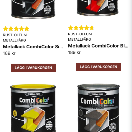
RUST-OLEUM
RUST-OLEUM
METALLFÄRG
METALLFÄRG
Metallack CombiColor Blank RAL3000 Röd
Metallack CombiColor Sidenmatt Svart
Skicka fråga
189 kr
189 kr
LÄGG I VARUKORGEN
LÄGG I VARUKORGEN