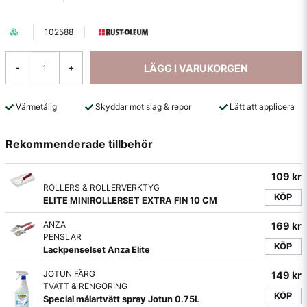
102588
LÄGG I VARUKORGEN
-
+
Värmetålig
Skyddar mot slag & repor
Lätt att applicera
Rekommenderade tillbehör
109 kr
ROLLERS & ROLLERVERKTYG
KÖP
ELITE MINIROLLERSET EXTRA FIN 10 CM
ANZA
169 kr
PENSLAR
KÖP
Lackpenselset Anza Elite
JOTUN FÄRG
149 kr
TVÄTT & RENGÖRING
KÖP
Special målartvätt spray Jotun 0.75L