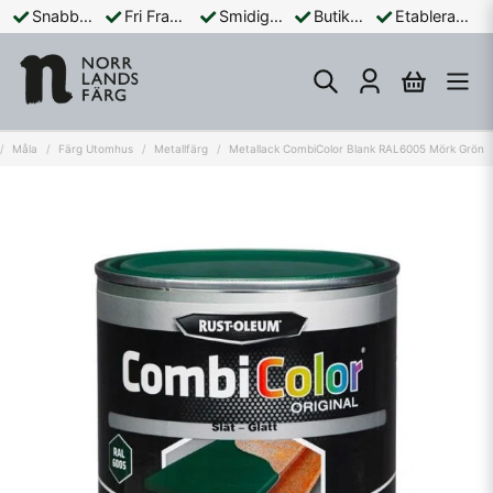
Snabba Leveranser
Fri Frakt Över 899:-
Smidiga Betalningar
Butik och Online
Etablerad Sedan 1965
Måla
Färg Utomhus
Metallfärg
Metallack CombiColor Blank RAL6005 Mörk Grön