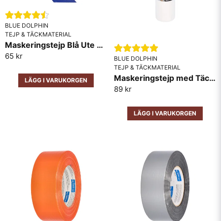
BLUE DOLPHIN
TEJP & TÄCKMATERIAL
Maskeringstejp Blå Ute och Inne 50m
65 kr
BLUE DOLPHIN
TEJP & TÄCKMATERIAL
Skicka fråga
Maskeringstejp med Täckfolie Washi Blue Dolphin
LÄGG I VARUKORGEN
89 kr
LÄGG I VARUKORGEN