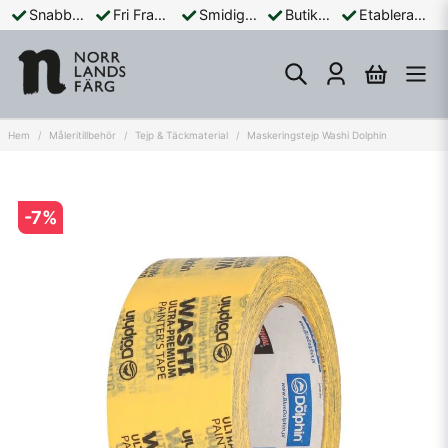
Snabba Leveranser
Fri Frakt Över 899:-
Smidiga Betalningar
Butik och Online
Etablerad Sedan 1965
Hem
Måleritillbehör
Tejp & Täckmaterial
Maskeringstejp Washi Dolphin
-
7
%