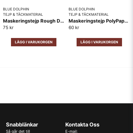
BLUE DOLPHIN
BLUE DOLPHIN
TEJP & TÄCKMATERIAL
TEJP & TÄCKMATERIAL
Maskeringstejp Rough Dolphin 48mm x 50m
Maskeringstejp PolyPaper Dolphin 38mm
75 kr
60 kr
LÄGG I VARUKORGEN
LÄGG I VARUKORGEN
Snabblänkar
Kontakta Oss
Så går det till
E-mail: