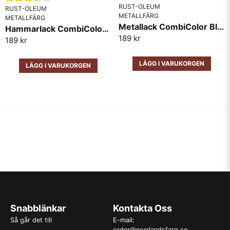
RUST-OLEUM
RUST-OLEUM
METALLFÄRG
METALLFÄRG
Metallack CombiColor Blank RAL7001 Grå
Hammarlack CombiColor Mörkgrå
189 kr
189 kr
LÄGG I VARUKORGEN
LÄGG I VARUKORGEN
Snabblänkar
Kontakta Oss
Så går det till
E-mail:
order@norrlandsfarg.se