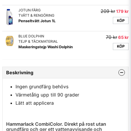
JOTUN FÄRG
209 kr
179 kr
TVÄTT & RENGÖRING
KÖP
Penseltvätt Jotun 1L
BLUE DOLPHIN
70 kr
65 kr
TEJP & TÄCKMATERIAL
KÖP
Maskeringstejp Washi Dolphin
Beskrivning
Ingen grundfärg behövs
Värmetålig upp till 90 grader
Lätt att applicera
Hammarlack CombiColor. Direkt på rost utan
grundfärg och ger ett vattenavvisande och