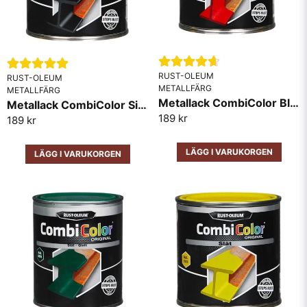
RUST-OLEUM
RUST-OLEUM
METALLFÄRG
METALLFÄRG
Metallack CombiColor Blank RAL3000 Röd
Metallack CombiColor Sidenmatt Svart
Skicka fråga
189 kr
189 kr
LÄGG I VARUKORGEN
LÄGG I VARUKORGEN