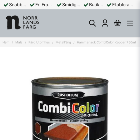
Snabba Leveranser
Fri Frakt Över 899:-
Smidiga Betalningar
Butik och Online
Etablerad Sedan 1965
Hem
Måla
Färg Utomhus
Metallfärg
Hammarlack CombiColor Koppar 750ml