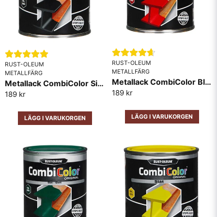
Ja, ni får publicera min fråga
RUST-OLEUM
RUST-OLEUM
METALLFÄRG
METALLFÄRG
Metallack CombiColor Blank RAL3000 Röd
Metallack CombiColor Sidenmatt Svart
189 kr
189 kr
Skicka fråga
LÄGG I VARUKORGEN
LÄGG I VARUKORGEN