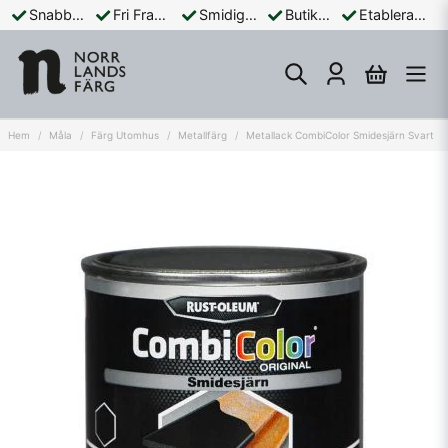
Snabba Leveranser
Fri Frakt Över 899:-
Smidiga Betalningar
Butik och Online
Etablerad Sedan 1965
Hem
Måla
Färg Utomhus
Metallfärg
Metallack CombiColor Smidesjärn Svart