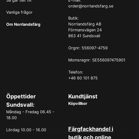
Så går det till
E-mail:
order@norrlandsfarg.se
Vanliga frågor
Butik:
Norrlandsfärg AB
Om Norrlandsfärg
Förmansvägen 24
863 41 Sundsvall
Orgnr: 556097-4759
Momsregnr: SE556097475901
Telefon:
+46 60 101 875
Öppettider
Kundtjänst
Köpvillkor
Sundsvall:
Måndag - Fredag 06.45 -
18.00
Färgfackhandel i
Lördag 10.00 - 16.00
butik och online