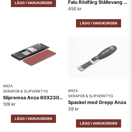
Falu Rödfärg Stållevang Rostfri 200mm
LÄGG I VARUKORGEN
450 kr
Skicka fråga
LÄGG I VARUKORGEN
ANZA
ANZA
SKRAPOR & SLIPVERKTYG
SKRAPOR & SLIPVERKTYG
Slipremsa Anza 80X230MM 5 Pack
Spackel med Grepp Anza
109 kr
39 kr
LÄGG I VARUKORGEN
LÄGG I VARUKORGEN