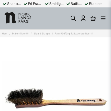
Snabba Leveranser
Fri Frakt Över 899:-
Smidiga Betalningar
Butik och Online
Etablerad Sedan 1965
Hem
Måleritillbehör
Slipa & Skrapa
Falu Rödfärg Tvättborste Rostfri