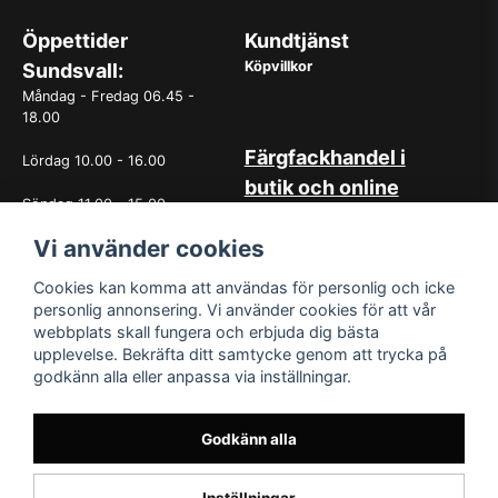
Öppettider
Kundtjänst
Köpvillkor
Sundsvall:
Måndag - Fredag 06.45 -
18.00
Färgfackhandel i
Lördag 10.00 - 16.00
butik och online
Söndag 11.00 - 15.00
Hos oss på Norrlandsfärg har
det sedan starten 1965 varit
Vi använder cookies
OBS. Avvikande öppettider
självklart med god
vissa helgdagar
kundservice. Du kan känna dig
Cookies kan komma att användas för personlig och icke
trygg med köp hos oss
personlig annonsering. Vi använder cookies för att vår
oavsett om det är i butiken i
webbplats skall fungera och erbjuda dig bästa
Sundsvall eller online. Det går
upplevelse. Bekräfta ditt samtycke genom att trycka på
lika bra att kontakta oss via
godkänn alla eller anpassa via inställningar.
mail eller per telefon. Vår butik
med generösa öppettider har
funnits i över 50år.
Godkänn alla