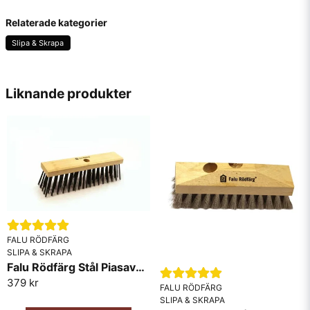
question
Fråga oss något om denna produkten...
Relaterade kategorier
Slipa & Skrapa
name
Namn
Liknande produkter
email
Mejladress
Ja, ni får publicera min fråga
FALU RÖDFÄRG
SLIPA & SKRAPA
Falu Rödfärg Stål Piasava 300mm
379 kr
FALU RÖDFÄRG
SLIPA & SKRAPA