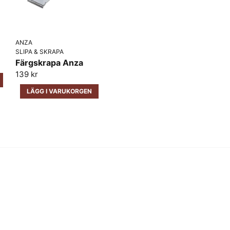
Ja, ni får publicera 
ANZA
SLIPA & SKRAPA
Färgskrapa Anza
139 kr
LÄGG I VARUKORGEN