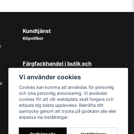
Kundtjänst
Köpvillkor
0
Färgfackhandel i butik och
online
Vi använder cookies
Hos oss på Norrlandsfärg har det
sa
Cookies kan komma att användas för personlig
sedan starten 1965 varit självklart
och icke personlig annonsering. Vi använder
med god kundservice. Du kan känna
cookies för att vår webbplats skall fungera och
dig trygg med köp hos oss oavsett
erbjuda dig bästa upplevelse. Bekräfta ditt
om det är i butiken i Sundsvall eller
samtycke genom att trycka på godkänn alla eller
online. Det går lika bra att kontakta
anpassa via inställningar.
oss via mail eller per telefon. Vår butik
med generösa öppettider har funnits i
över 50år.