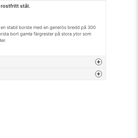
ostfritt stål.
r en stabil borste med en generös bredd på 300
orsta bort gamla färgrester på stora ytor som
er.
na produkten...
email
Mejladress