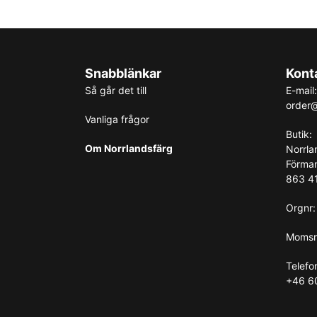
Snabblänkar
Kont
Så går det till
E-mail:
order@
Vanliga frågor
Butik:
Om Norrlandsfärg
Norrla
Förma
863 41
Orgnr
Momsr
Telefo
+46 6