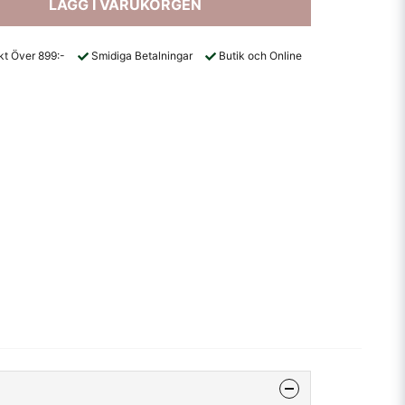
LÄGG I VARUKORGEN
akt Över 899:-
Smidiga Betalningar
Butik och Online