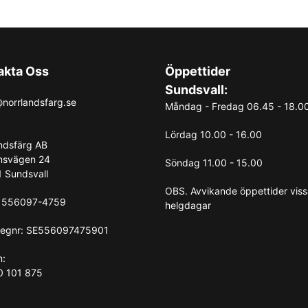
akta Oss
Öppettider
Sundsvall:
norrlandsfarg.se
Måndag - Fredag 06.45 - 18.0
Lördag 10.00 - 16.00
ndsfärg AB
nsvägen 24
Söndag 11.00 - 15.00
 Sundsvall
OBS. Avvikande öppettider vis
: 556097-4759
helgdagar
egnr: SE556097475901
n:
0 101 875