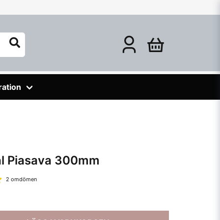
ration
tål Piasava 300mm
2 omdömen