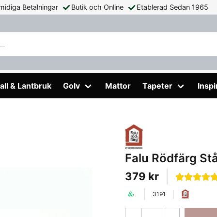
midiga Betalningar
Butik och Online
Etablerad Sedan 1965
Piasava 300mm
all & Lantbruk
Golv
Mattor
Tapeter
Inspi
Falu Rödfärg S
379 kr
3191