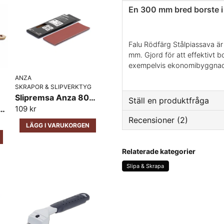
En 300 mm bred borste i r
Falu Rödfärg Stålpiassava ä
mm. Gjord för att effektivt b
exempelvis ekonomibyggnad
ANZA
SKRAPOR & SLIPVERKTYG
Slipremsa Anza 80X230MM 5 Pack
Ställ en produktfråga
dfärg Tvättborste Rostfri
109 kr
Recensioner (2)
question
LÄGG I VARUKORGEN
Fråga oss något om den
Patric
Relaterade kategorier
för 2 år sedan
Slipa & Skrapa
name
Stig Ove
Namn
för 2 år sedan