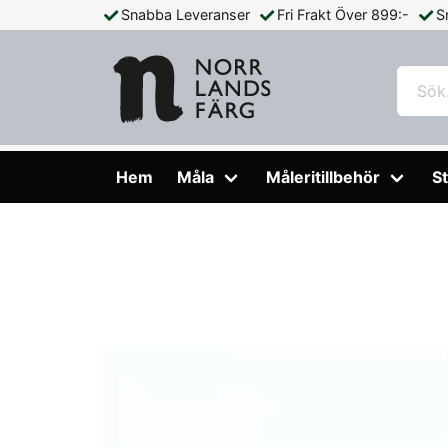
Snabba Leveranser
Fri Frakt Över 899:-
S
Hem
Måleritillbehör
Slipa & Skrapa
Falu Rödfärg Stål 
Hem
Måla
Måleritillbehör
St