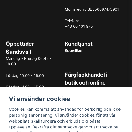
Momsregnr: SE556097475901
Telefon:
+46 60 101 875
Öppettider
Kundtjänst
Köpvillkor
Sundsvall:
Måndag - Fredag 06.45 -
18.00
Färgfackhandel i
Lördag 10.00 - 16.00
butik och online
Söndag 11.00 - 15.00
Hos oss på Norrlandsfärg har
Vi använder cookies
det sedan starten 1965 varit
OBS. Avvikande öppettider
självklart med god
vissa helgdagar
kundservice. Du kan känna dig
Cookies kan komma att användas för personlig och icke
trygg med köp hos oss
personlig annonsering. Vi använder cookies för att vår
oavsett om det är i butiken i
webbplats skall fungera och erbjuda dig bästa
Sundsvall eller online. Det går
upplevelse. Bekräfta ditt samtycke genom att trycka på
lika bra att kontakta oss via