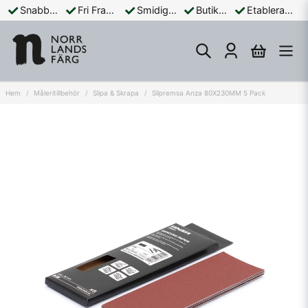
Snabba Leveranser
Fri Frakt Över 899:-
Smidiga Betalningar
Butik och Online
Etablerad Sedan 1965
Hem
Måleritillbehör
Slipa & Skrapa
Slipremsa Anza 80X230MM 5 Pack