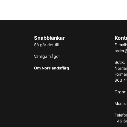
Snabblänkar
Kont
Så går det till
E-mail:
order@
Vanliga frågor
Butik:
Om Norrlandsfärg
Norrla
Förma
863 41
Orgnr
Momsr
Telefo
+46 6