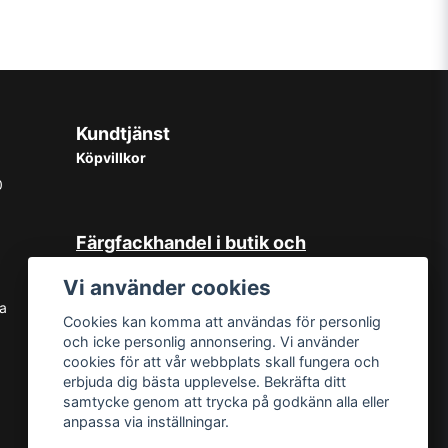
Kundtjänst
Köpvillkor
0
Färgfackhandel i butik och
online
Vi använder cookies
Hos oss på Norrlandsfärg har det
sa
Cookies kan komma att användas för personlig
sedan starten 1965 varit självklart
och icke personlig annonsering. Vi använder
med god kundservice. Du kan känna
cookies för att vår webbplats skall fungera och
dig trygg med köp hos oss oavsett
erbjuda dig bästa upplevelse. Bekräfta ditt
om det är i butiken i Sundsvall eller
samtycke genom att trycka på godkänn alla eller
online. Det går lika bra att kontakta
anpassa via inställningar.
oss via mail eller per telefon. Vår butik