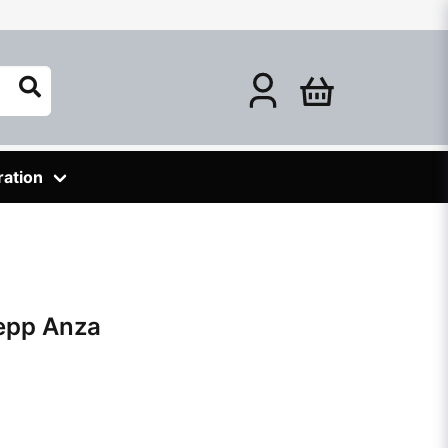
ration
epp Anza