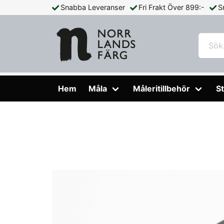
Snabba Leveranser
Fri Frakt Över 899:-
S
Hem
Måleritillbehör
Slipa & Skrapa
Spackel med Grep
Hem
Måla
Måleritillbehör
St