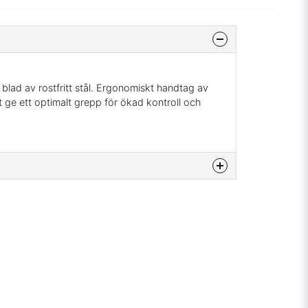
 blad av rostfritt stål. Ergonomiskt handtag av
t ge ett optimalt grepp för ökad kontroll och
na produkten...
email
Mejladress