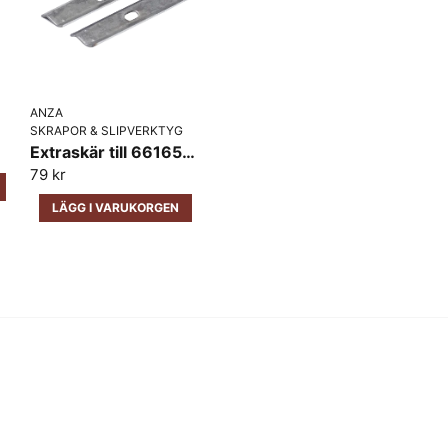
Ja, ni får publicera 
ANZA
SKRAPOR & SLIPVERKTYG
Extraskär till 661650 Anza 2 pack
79 kr
LÄGG I VARUKORGEN