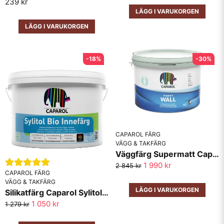
239 kr
Rengöring Verktyg rengörs enkelt med vatten
Skicka fråga
LÄGG I VARUKORGEN
LÄGG I VARUKORGEN
-18%
-30%
CAPAROL FÄRG
VÄGG & TAKFÄRG
Väggfärg Supermatt Caparol Finest Wall
1 990 kr
2 845 kr
CAPAROL FÄRG
VÄGG & TAKFÄRG
LÄGG I VARUKORGEN
Silikatfärg Caparol Sylitol Bio Innefärg
1 050 kr
1 279 kr