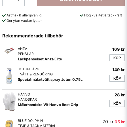
Astma- & allergivänlig
Hög kvalitet & täckkraft
Ger ytan vacker lyster
Rekommenderade tillbehör
ANZA
169 kr
PENSLAR
KÖP
Lackpenselset Anza Elite
JOTUN FÄRG
149 kr
TVÄTT & RENGÖRING
KÖP
Special målartvätt spray Jotun 0.75L
HANVO
28 kr
HANDSKAR
KÖP
Målarhandske Vit Hanvo Best Grip
BLUE DOLPHIN
70 kr
65 kr
TEJP & TÄCKMATERIAL