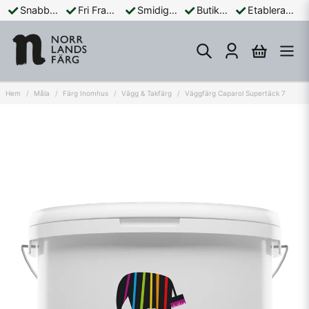
Snabba Leveranser
Fri Frakt Över 899:-
Smidiga Betalningar
Butik och Online
Etablerad Sedan 1965
Hem
Måla
Färg Inomhus
Vägg & Takfärg
Väggfärg Caparol Supertäck 7