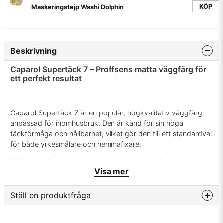
KÖP
Maskeringstejp Washi Dolphin
Beskrivning
Caparol Supertäck 7 – Proffsens matta väggfärg för
ett perfekt resultat
Caparol Supertäck 7 är en populär, högkvalitativ väggfärg
anpassad för inomhusbruk. Den är känd för sin höga
täckförmåga och hållbarhet, vilket gör den till ett standardval
för både yrkesmålare och hemmafixare.
Här är de viktigaste egenskaperna och tekniska
Visa mer
specifikationerna:
Huvudegenskaper Glansvärde: 7 (Matt). Den ger en sober,
Ställ en produktfråga
matt yta som är mjuk för ögat men ändå tålig.
question
Användningsområde: Väggar och tak inomhus. Passar
Fråga oss något om denna produkten...