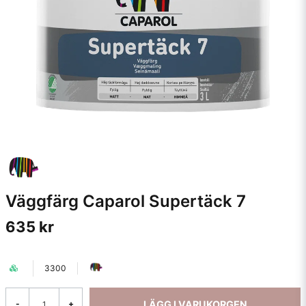
Väggfärg Caparol Supertäck 7
635 kr
3300
LÄGG I VARUKORGEN
-
+