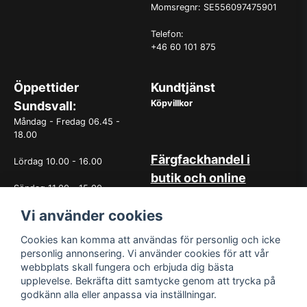
Momsregnr: SE556097475901
Telefon:
+46 60 101 875
Öppettider
Kundtjänst
Köpvillkor
Sundsvall:
Måndag - Fredag 06.45 -
18.00
Färgfackhandel i
Lördag 10.00 - 16.00
butik och online
Söndag 11.00 - 15.00
Hos oss på Norrlandsfärg har
Vi använder cookies
det sedan starten 1965 varit
OBS. Avvikande öppettider
självklart med god
vissa helgdagar
kundservice. Du kan känna dig
Cookies kan komma att användas för personlig och icke
trygg med köp hos oss
personlig annonsering. Vi använder cookies för att vår
oavsett om det är i butiken i
webbplats skall fungera och erbjuda dig bästa
Sundsvall eller online. Det går
upplevelse. Bekräfta ditt samtycke genom att trycka på
lika bra att kontakta oss via
godkänn alla eller anpassa via inställningar.
mail eller per telefon. Vår butik