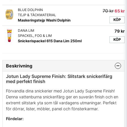
BLUE DOLPHIN
70 kr
65 kr
TEJP & TÄCKMATERIAL
KÖP
Maskeringstejp Washi Dolphin
DANA LIM
79 kr
SPACKEL, FOG & LIM
KÖP
Snickerispackel 615 Dana Lim 250ml
Beskrivning
Jotun Lady Supreme Finish: Slitstark snickerifärg
med perfekt finish
Förvandla dina snickerier med Jotun Lady Supreme Finish!
Denna vattenburna snickerifärg ger en suverän finish och en
extremt slitstark yta som tål vardagens utmaningar. Perfekt
för dörrar, lister, möbler, panel och fönsterkarmar.
Fördelar: