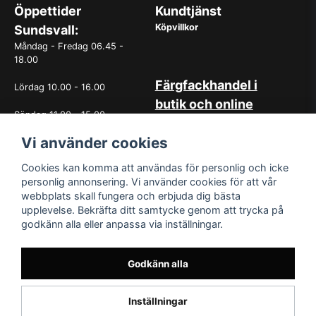
Öppettider
Kundtjänst
Köpvillkor
Sundsvall:
Måndag - Fredag 06.45 -
18.00
Färgfackhandel i
Lördag 10.00 - 16.00
butik och online
Söndag 11.00 - 15.00
Hos oss på Norrlandsfärg har
Vi använder cookies
det sedan starten 1965 varit
OBS. Avvikande öppettider
självklart med god
vissa helgdagar
kundservice. Du kan känna dig
Cookies kan komma att användas för personlig och icke
trygg med köp hos oss
personlig annonsering. Vi använder cookies för att vår
oavsett om det är i butiken i
webbplats skall fungera och erbjuda dig bästa
Sundsvall eller online. Det går
upplevelse. Bekräfta ditt samtycke genom att trycka på
lika bra att kontakta oss via
godkänn alla eller anpassa via inställningar.
mail eller per telefon. Vår butik
med generösa öppettider har
funnits i över 50år.
Godkänn alla
Inställningar