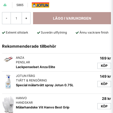
5865
LÄGG I VARUKORGEN
-
+
Extremt slitstark
Suverän utflytning
Ännu vackrare finish
Rekommenderade tillbehör
ANZA
169 kr
PENSLAR
KÖP
Lackpenselset Anza Elite
JOTUN FÄRG
149 kr
TVÄTT & RENGÖRING
KÖP
Special målartvätt spray Jotun 0.75L
HANVO
28 kr
HANDSKAR
KÖP
Målarhandske Vit Hanvo Best Grip