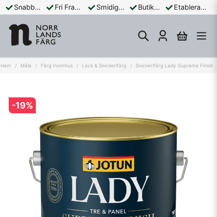
Snabba Leveranser
Fri Frakt Över 899:-
Smidiga Betalningar
Butik och Online
Etablerad Sedan 1965
Hem
Måla
Färg Inomhus
Lack & Snickerifärg
Snickerifärg Lady Supreme Finish
-
19
%