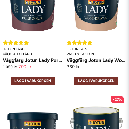
efterdra med pensel. Snyggt resultat
Bo
för 11 månader sedan
Snabb leverans utan problem.
Anonym
för 1 år sedan
JOTUN FÄRG
JOTUN FÄRG
Alltid nöjd med jotun!
VÄGG & TAKFÄRG
VÄGG & TAKFÄRG
Väggfärg Jotun Lady Pure Color Supermatt
Väggfärg Jotun Lady Wonderwall Matt
790 kr
369 kr
1 050 kr
LÄGG I VARUKORGEN
LÄGG I VARUKORGEN
-27%