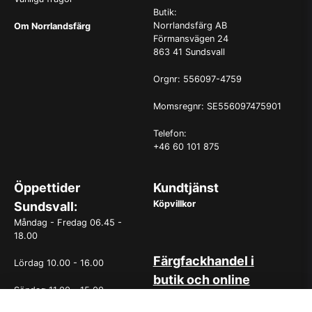
Butik:
Norrlandsfärg AB
Om Norrlandsfärg
Förmansvägen 24
863 41 Sundsvall
Orgnr: 556097-4759
Momsregnr: SE556097475901
Telefon:
+46 60 101 875
Öppettider
Kundtjänst
Köpvillkor
Sundsvall:
Måndag - Fredag 06.45 -
18.00
Färgfackhandel i
Lördag 10.00 - 16.00
butik och online
Söndag 11.00 - 15.00
Hos oss på Norrlandsfärg har