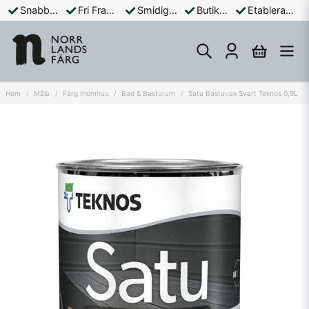
Snabba Leveranser
Fri Frakt Över 899:-
Smidiga Betalningar
Butik och Online
Etablerad Sedan 1965
Hem
Måla
Färg Inomhus
Bad & Basturum
Satu Bastuvax Svart Teknos 0,9L