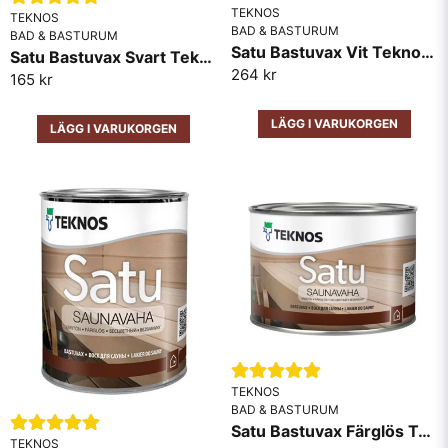
Butiken svarade
TEKNOS
TEKNOS
Hej. Ja, men den kommer slitas fort på de ytor man går
BAD & BASTURUM
BAD & BASTURUM
på. MVH Robert
Satu Bastuvax Vit Teknos 0,9L
Satu Bastuvax Svart Teknos 0,45L
264 kr
165 kr
Nicklas Frankert frågade
för 3 år sedan
hur många kvm räcker en liter till?
LÄGG I VARUKORGEN
LÄGG I VARUKORGEN
Butiken svarade
Hej. Den räcker upp till 10kvm ungefärg.
mvh
robert
TEKNOS
BAD & BASTURUM
Satu Bastuvax Färglös Teknos 0,45L
TEKNOS