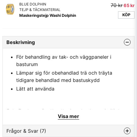
BLUE DOLPHIN
70 kr
65 kr
TEJP & TÄCKMATERIAL
KÖP
Maskeringstejp Washi Dolphin
Beskrivning
För behandling av tak- och väggpaneler i
basturum
Lämpar sig för obehandlad trä och träyta
tidigare behandlad med bastuskydd
Lätt att använda
Satu Bastuvax är ett vattenburet naturvaxhaltigt
Visa mer
skyddsmedel för träytor i bastu.
Vaxet bildar en vaxartad, vatten- och smutsavstötande men
Frågor & Svar (7)
genomsläpplig yta. Produkten är framtaget för i första hand