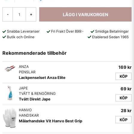
LÄGG I VARUKORGEN
-
+
Snabba Leveranser
Fri Frakt Över 899:-
Smidiga Betalningar
Butik och Online
Etablerad Sedan 1965
Rekommenderade tillbehör
ANZA
169 kr
PENSLAR
KÖP
Lackpenselset Anza Elite
JAPE
69 kr
TVÄTT & RENGÖRING
KÖP
Tvätt Direkt Jape
HANVO
28 kr
HANDSKAR
KÖP
Målarhandske Vit Hanvo Best Grip