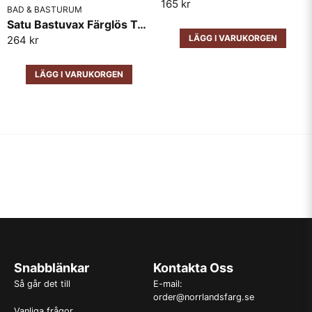
165 kr
BAD & BASTURUM
Satu Bastuvax Färglös Teknos 0,9L
LÄGG I VARUKORGEN
264 kr
LÄGG I VARUKORGEN
Snabblänkar
Kontakta Oss
Så går det till
E-mail:
order@norrlandsfarg.se
Vanliga frågor