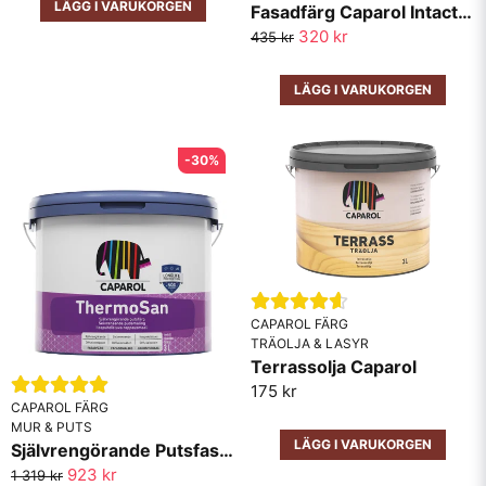
LÄGG I VARUKORGEN
Fasadfärg Caparol Intact Max Total
Skicka fråga
320 kr
435 kr
LÄGG I VARUKORGEN
-30%
CAPAROL FÄRG
TRÄOLJA & LASYR
Terrassolja Caparol
175 kr
CAPAROL FÄRG
MUR & PUTS
LÄGG I VARUKORGEN
Självrengörande Putsfasadfärg Caparol Thermosan
923 kr
1 319 kr