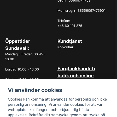
Orgnr: 556097-4759
Momsregnr: SE556097475901
Telefon:
+46 60 101 875
Öppettider
Kundtjänst
Köpvillkor
Sundsvall:
Måndag - Fredag 06.45 -
18.00
Färgfackhandel i
Lördag 10.00 - 16.00
butik och online
Söndag 11.00 - 15.00
Hos oss på Norrlandsfärg har
Vi använder cookies
det sedan starten 1965 varit
OBS. Avvikande öppettider
självklart med god
vissa helgdagar
kundservice. Du kan känna dig
Cookies kan komma att användas för personlig och icke
trygg med köp hos oss
personlig annonsering. Vi använder cookies för att vår
oavsett om det är i butiken i
webbplats skall fungera och erbjuda dig bästa
Sundsvall eller online. Det går
upplevelse. Bekräfta ditt samtycke genom att trycka på