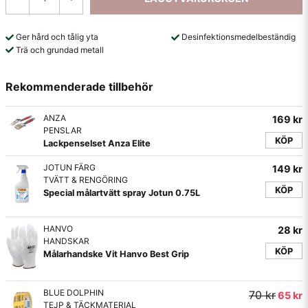
Ger hård och tålig yta
Desinfektionsmedelbeständig
Trä och grundad metall
Rekommenderade tillbehör
ANZA
169 kr
PENSLAR
KÖP
Lackpenselset Anza Elite
JOTUN FÄRG
149 kr
TVÄTT & RENGÖRING
KÖP
Special målartvätt spray Jotun 0.75L
HANVO
28 kr
HANDSKAR
KÖP
Målarhandske Vit Hanvo Best Grip
BLUE DOLPHIN
70 kr
65 kr
TEJP & TÄCKMATERIAL