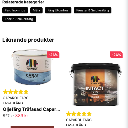
Relaterade kategorier
Färg Inomhus
Måla
Färg Utomhus
Fönster & Snickerifärg
Lack & Snickerifärg
name
Namn
Liknande produkter
email
Mejladress
-26%
-26%
Ja, ni får publicera min fråga
CAPAROL FÄRG
FASADFÄRG
Oljefärg Träfasad Caparol Carat
389 kr
527 kr
CAPAROL FÄRG
FASADFÄRG