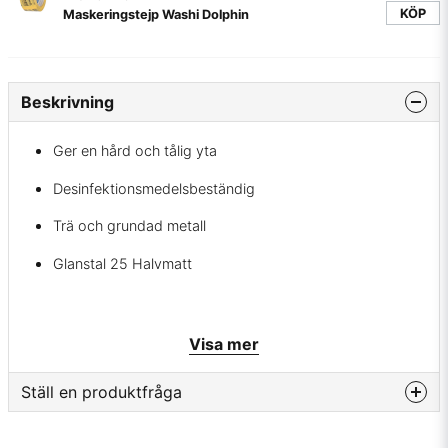
KÖP
Maskeringstejp Washi Dolphin
Beskrivning
Ger en hård och tålig yta
Desinfektionsmedelsbeständig
Trä och grundad metall
Glanstal 25 Halvmatt
Vattenspädbar polyuretanförstärkt lackfärg.
Visa mer
För målning av dörrar, lister, hyllor, foder, möbler mm
Ställ en produktfråga
inomhus. Ger en hård och slitstark yta som är lätt att hålla
ren. Utomhus kan PU-Satin användas som toppfärg på
question
vertikala plåt- och stålytor som fönster och dörrar.
Fråga oss något om denna produkten...