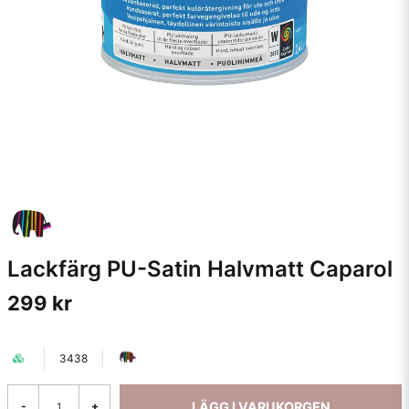
Lackfärg PU-Satin Halvmatt Caparol
299 kr
3438
LÄGG I VARUKORGEN
-
+