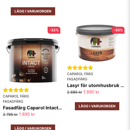
LÄGG I VARUKORGEN
-32%
-30%
CAPAROL FÄRG
FASADFÄRG
Lasyr för utomhusbruk Caparol
1 890 kr
2 685 kr
CAPAROL FÄRG
FASADFÄRG
LÄGG I VARUKORGEN
Fasadfärg Caparol Intact Solid 10lit
1 895 kr
2 795 kr
LÄGG I VARUKORGEN