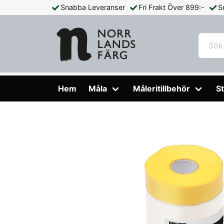
Snabba Leveranser
Fri Frakt Över 899:-
S
Hem
Måleritillbehör
Tejp & Täckmaterial
Maskeringste
Hem
Måla
Måleritillbehör
St