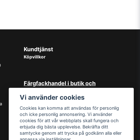
Kundtjänst
Köpvillkor
0
Färgfackhandel i butik och
online
Vi använder cookies
Hos oss på Norrlandsfärg har det
sa
Cookies kan komma att användas för personlig
sedan starten 1965 varit självklart
och icke personlig annonsering. Vi använder
med god kundservice. Du kan känna
cookies för att vår webbplats skall fungera och
dig trygg med köp hos oss oavsett
erbjuda dig bästa upplevelse. Bekräfta ditt
om det är i butiken i Sundsvall eller
samtycke genom att trycka på godkänn alla eller
online. Det går lika bra att kontakta
anpassa via inställningar.