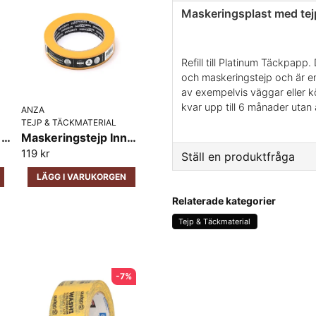
Maskeringsplast med tej
Refill till Platinum Täckpap
och maskeringstejp och är e
av exempelvis väggar eller k
kvar upp till 6 månader utan
ANZA
TEJP & TÄCKMATERIAL
Maskeringstejp Ute Platinum Pro Anza
Maskeringstejp Inne Platinum Pro Anza
119 kr
Ställ en produktfråga
LÄGG I VARUKORGEN
question
Fråga oss något om den
Relaterade kategorier
Tejp & Täckmaterial
name
Namn
-7%