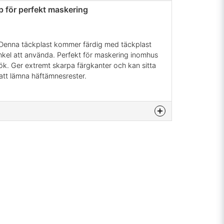
p för perfekt maskering
p. Denna täckplast kommer färdig med täckplast
nkel att använda. Perfekt för maskering inomhus
ök. Ger extremt skarpa färgkanter och kan sitta
 att lämna häftämnesrester.
na produkten...
email
Mejladress