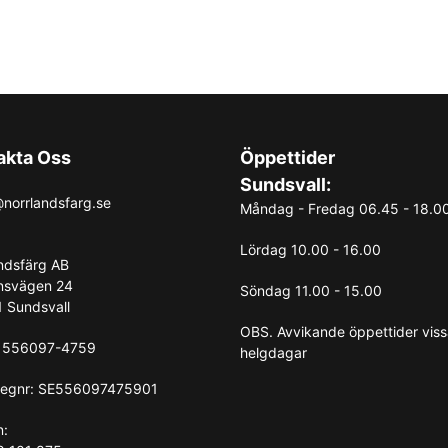
akta Oss
Öppettider
Sundsvall:
norrlandsfarg.se
Måndag - Fredag 06.45 - 18.0
Lördag 10.00 - 16.00
ndsfärg AB
nsvägen 24
Söndag 11.00 - 15.00
 Sundsvall
OBS. Avvikande öppettider vis
: 556097-4759
helgdagar
egnr: SE556097475901
n: