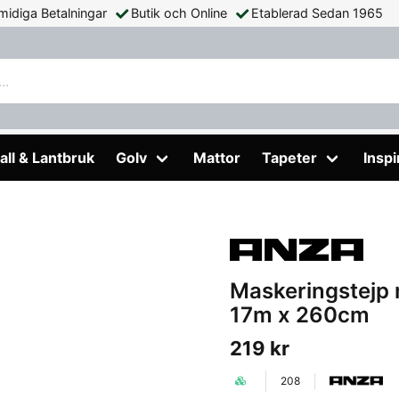
midiga Betalningar
Butik och Online
Etablerad Sedan 1965
jp med Täckplast Platinum Anza 17m x 260cm
all & Lantbruk
Golv
Mattor
Tapeter
Inspi
Maskeringstejp 
17m x 260cm
219 kr
208