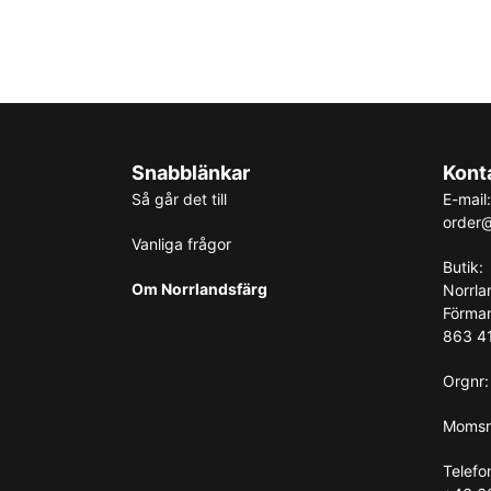
Snabblänkar
Kont
Så går det till
E-mail:
order@
Vanliga frågor
Butik:
Om Norrlandsfärg
Norrla
Förma
863 41
Orgnr
Momsr
Telefo