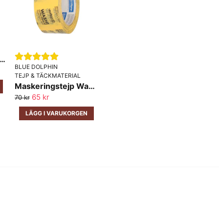
Ja, ni får publicera 
ringstejp Blå Ute och Inne 50m
BLUE DOLPHIN
TEJP & TÄCKMATERIAL
Maskeringstejp Washi Dolphin
65 kr
70 kr
LÄGG I VARUKORGEN