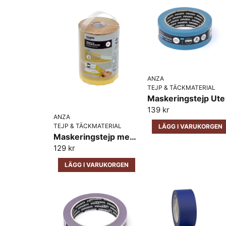
ANZA
TEJP & TÄCKMATERIAL
139 kr
ANZA
TEJP & TÄCKMATERIAL
LÄGG I VARUKORGEN
Maskeringstejp med Täckpapp Platinum Anza 25m x 18cm
129 kr
LÄGG I VARUKORGEN