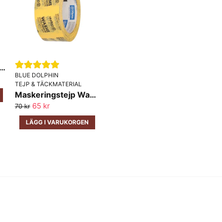
ringstejp Blå Ute och Inne 50m
BLUE DOLPHIN
TEJP & TÄCKMATERIAL
Maskeringstejp Washi Dolphin
65 kr
70 kr
LÄGG I VARUKORGEN