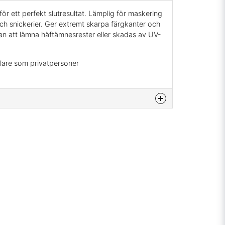
för ett perfekt slutresultat. Lämplig för maskering
ch snickerier. Ger extremt skarpa färgkanter och
tan att lämna häftämnesrester eller skadas av UV-
lare som privatpersoner
na produkten...
email
Mejladress
min fråga