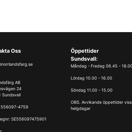
akta Oss
Öppettider
Sundsvall:
norrlandsfarg.se
Måndag - Fredag 06.45 - 18.0
Lördag 10.00 - 16.00
ndsfärg AB
nsvägen 24
Söndag 11.00 - 15.00
 Sundsvall
OBS. Avvikande öppettider vis
: 556097-4759
helgdagar
egnr: SE556097475901
n: