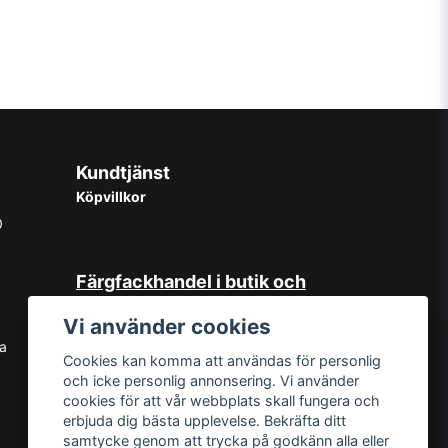
Kundtjänst
Köpvillkor
0
Färgfackhandel i butik och
online
Vi använder cookies
Hos oss på Norrlandsfärg har det
sa
Cookies kan komma att användas för personlig
sedan starten 1965 varit självklart
och icke personlig annonsering. Vi använder
med god kundservice. Du kan känna
cookies för att vår webbplats skall fungera och
dig trygg med köp hos oss oavsett
erbjuda dig bästa upplevelse. Bekräfta ditt
om det är i butiken i Sundsvall eller
samtycke genom att trycka på godkänn alla eller
online. Det går lika bra att kontakta