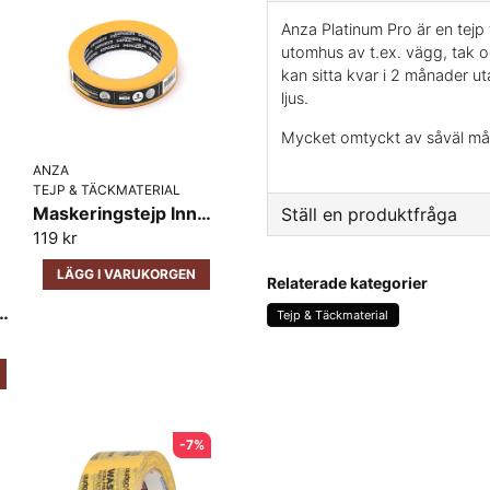
Anza Platinum Pro är en tejp 
utomhus av t.ex. vägg, tak o
kan sitta kvar i 2 månader u
ljus.
Mycket omtyckt av såväl må
ANZA
TEJP & TÄCKMATERIAL
Maskeringstejp Inne Platinum Pro Anza
Ställ en produktfråga
119 kr
question
Fråga oss något om den
LÄGG I VARUKORGEN
Relaterade kategorier
äckplast Platinum Anza 17m x 260cm
Tejp & Täckmaterial
name
Namn
-7%
Ja, ni får publicera 