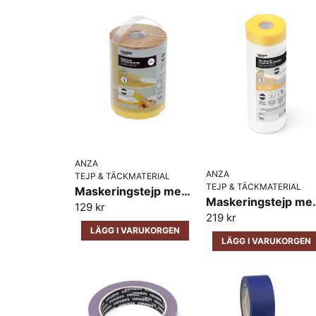
ANZA
ANZA
TEJP & TÄCKMATERIAL
TEJP & TÄCKMATERIAL
Maskeringstejp med Täckpapp Platinum Anza 25m x 18cm
Maskeringstejp med T
129 kr
219 kr
LÄGG I VARUKORGEN
LÄGG I VARUKORGEN