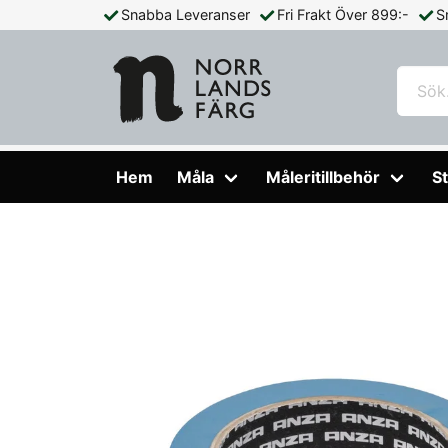
Snabba Leveranser
Fri Frakt Över 899:-
S
Hem
Måleritillbehör
Tejp & Täckmaterial
Maskeringstej
Hem
Måla
Måleritillbehör
St