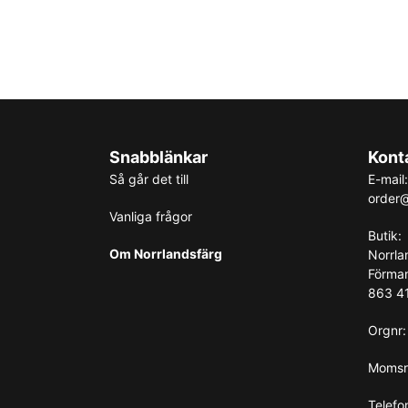
Snabblänkar
Kont
Så går det till
E-mail:
order@
Vanliga frågor
Butik:
Om Norrlandsfärg
Norrla
Förma
863 41
Orgnr
Momsr
Telefo