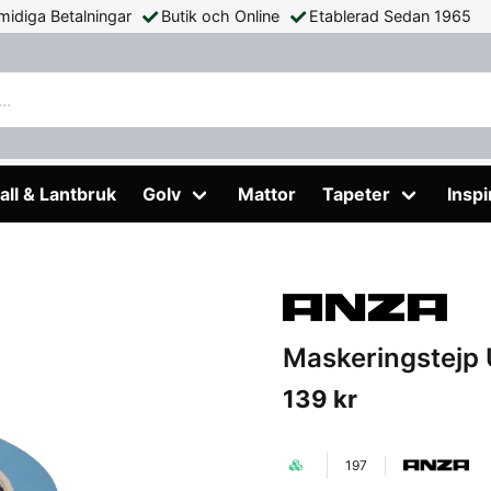
midiga Betalningar
Butik och Online
Etablerad Sedan 1965
p Ute Platinum Pro Anza
all & Lantbruk
Golv
Mattor
Tapeter
Inspi
Maskeringstejp 
139 kr
197