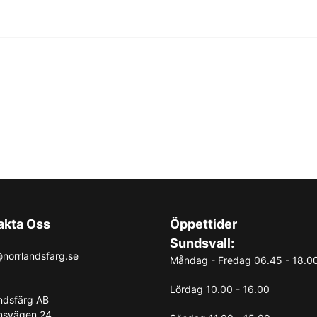
akta Oss
Öppettider
Sundsvall:
norrlandsfarg.se
Måndag - Fredag 06.45 - 18.0
Lördag 10.00 - 16.00
ndsfärg AB
nsvägen 24