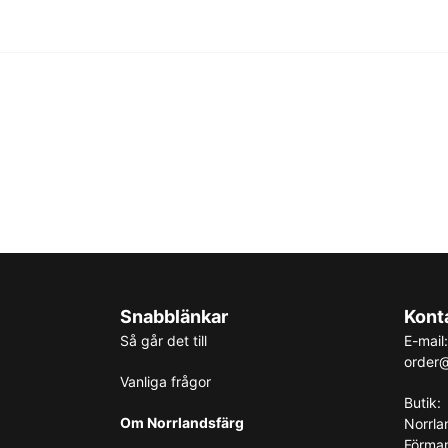
Snabblänkar
Kont
Så går det till
E-mail:
order@
Vanliga frågor
Butik:
Om Norrlandsfärg
Norrla
Förma