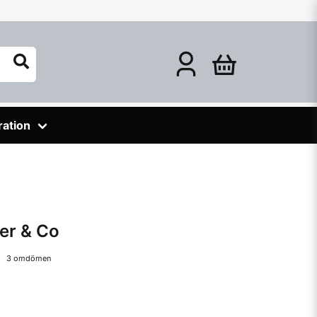
ration
der & Co
3 omdömen