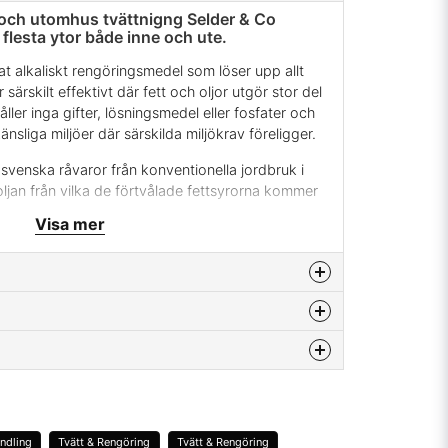
 och utomhus tvättnigng Selder & Co
 flesta ytor både inne och ute.
at alkaliskt rengöringsmedel som löser upp allt
särskilt effektivt där fett och oljor utgör stor del
ler inga gifter, lösningsmedel eller fosfater och
nsliga miljöer där särskilda miljökrav föreligger.
venska råvaror från konventionella jordbruk i
jan från vilka de förtvålade fettsyrorna kommer
a är mycket koncentrerat vilket ger dig
Visa mer
ft från mycket stark till mycket mild.
 fram på mindre ytor för att se vilken spädning som
m där utgör merparten av den totala mängden.
 maskiner där rengöringsmedel doseras ur avsedd
a spädas en aning till lämplig viskositet. Var
ölja av ytorna med vatten så att inte rester av
för att behandla trall?
na produkten...
ndling
Tvätt & Rengöring
Tvätt & Rengöring
penslar (och annat).