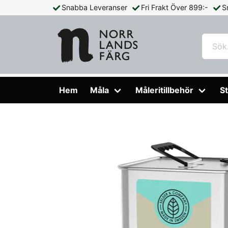
Snabba Leveranser
Fri Frakt Över 899:-
S
Hem
Måla
Färg Inomhus
Golv & Golvbehandling
Li
Hem
Måla
Måleritillbehör
St