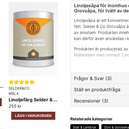
Linoljesåpa för inomhus
Grovsåpa, för tvätt av de
Linoljesåpa är ett koncentrer
fett. Selder & Co Grovsåpa är 
av smutsen. Produkten innehål
kan därför även användas i kä
Produkten är producerad av s
Mälardalen med omnejd. Linol
är framtagen av oss. Grovsåp
möjligheten att välja tvättkra
Det är lämpligt att prova sig
Frågor & Svar (3)
är lämplig för den smuts so
nolja Stenolja Selder & Co
SELDER&CO
Ställ en produktfråga
Grovsåpa fungerar utmärkt i
MÅLA
behållare. Den kan dock behöv
Sara frågade
för 1 år sedan
Linoljefärg Selder & Co Halvmatt
Recensioner (3)
alltid mycket noga med att sk
question
Går grovsåpan att använda 
Fråga oss något om den
255 kr
avfettningen blir kvar.
Butiken svarade
LÄGG I VARUKORGEN
Susanna
Relaterade kategorier
Ja, det går utmärkt.
för 11 månader sedan
Stall & Lantbruk
Golv & Golvbeha
Mycket bra till rengöring av 