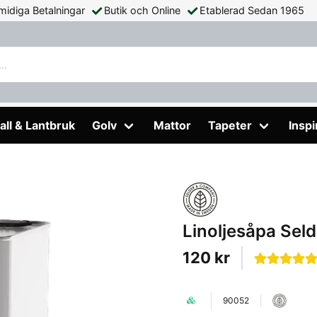
midiga Betalningar
Butik och Online
Etablerad Sedan 1965
noljesåpa Selder & Co
all & Lantbruk
Golv
Mattor
Tapeter
Inspi
Linoljesåpa Sel
120 kr
90052