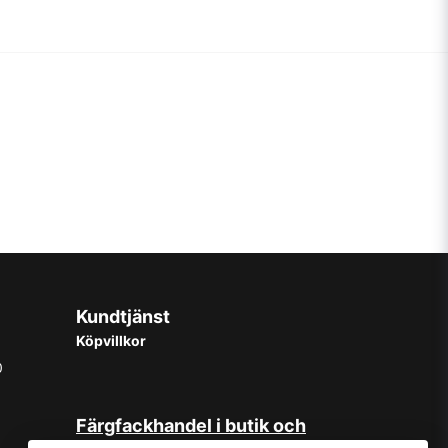
Kundtjänst
Köpvillkor
0
Färgfackhandel i butik och