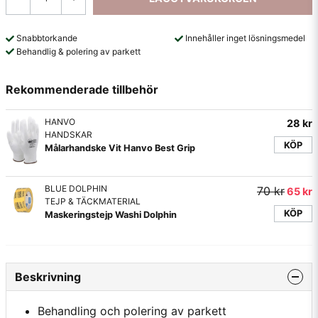
Snabbtorkande
Innehåller inget lösningsmedel
Behandlig & polering av parkett
Rekommenderade tillbehör
HANVO
28 kr
HANDSKAR
KÖP
Målarhandske Vit Hanvo Best Grip
BLUE DOLPHIN
70 kr
65 kr
TEJP & TÄCKMATERIAL
KÖP
Maskeringstejp Washi Dolphin
Beskrivning
Behandling och polering av parkett