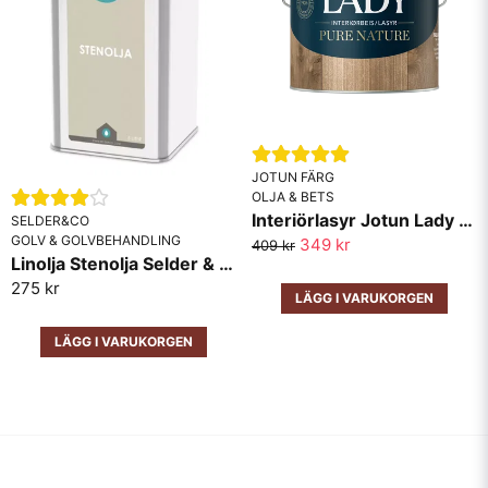
JOTUN FÄRG
OLJA & BETS
Interiörlasyr Jotun Lady Pure Nature
SELDER&CO
GOLV & GOLVBEHANDLING
349 kr
409 kr
Linolja Stenolja Selder & Co
275 kr
LÄGG I VARUKORGEN
LÄGG I VARUKORGEN