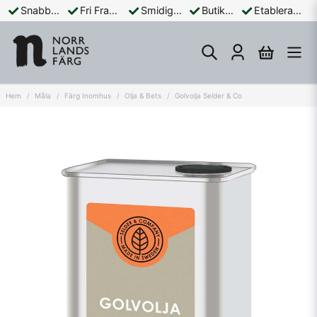
Snabba Leveranser
Fri Frakt Över 899:-
Smidiga Betalningar
Butik och Online
Etablerad Sedan 1965
Hem
Måla
Färg Inomhus
Olja & Bets
Golvolja Selder & Co