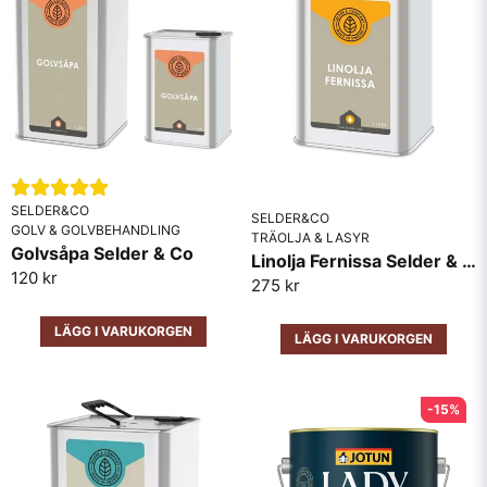
behandlingen med golvoljan.
Innehåller:
Höggradigt raffinerade fettsyror av linolja.
Torrhalt: 100%
Torktid: Genomhärdad efter 24 timmar vid 20°C.
Snabbar vid god luftväxling.
Åtgång: 1 liter räcker 5-10 m2 beroende på
SELDER&CO
SELDER&CO
GOLV & GOLVBEHANDLING
träslag och ytans struktur.
TRÄOLJA & LASYR
Golvsåpa Selder & Co
Linolja Fernissa Selder & Co
Förpackningar: Finns i 1 och 5-liters
120 kr
275 kr
förpackningar.
LÄGG I VARUKORGEN
LÄGG I VARUKORGEN
-15%