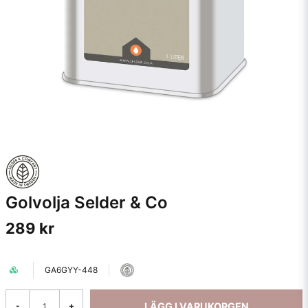
Golvolja Selder & Co
289 kr
GA6GYY-448
LÄGG I VARUKORGEN
-
+