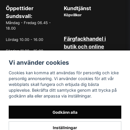
Öppettider
Kundtjänst
Köpvillkor
Sundsvall:
Måndag - Fredag 06.45 -
18.00
Färgfackhandel i
Lördag 10.00 - 16.00
butik och online
Söndag 11.00 - 15.00
Hos oss på Norrlandsfärg har
det sedan starten 1965 varit
Vi använder cookies
OBS. Avvikande öppettider
självklart med god
vissa helgdagar
kundservice. Du kan känna dig
Cookies kan komma att användas för personlig och icke
trygg med köp hos oss
personlig annonsering. Vi använder cookies för att vår
oavsett om det är i butiken i
webbplats skall fungera och erbjuda dig bästa
Sundsvall eller online. Det går
upplevelse. Bekräfta ditt samtycke genom att trycka på
lika bra att kontakta oss via
godkänn alla eller anpassa via inställningar.
mail eller per telefon. Vår butik
med generösa öppettider har
funnits i över 50år.
Godkänn alla
Inställningar