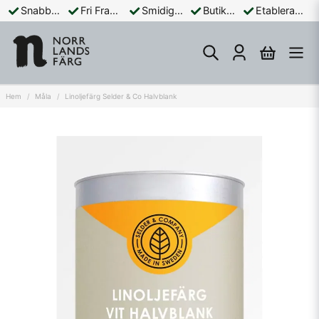
Snabba Leveranser
Fri Frakt Över 899:-
Smidiga Betalningar
Butik och Online
Etablerad Sedan 1965
Hem
Måla
Linoljefärg Selder & Co Halvblank