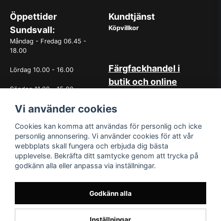
Öppettider
Kundtjänst
Köpvillkor
Sundsvall:
Måndag - Fredag 06.45 -
18.00
Färgfackhandel i
Lördag 10.00 - 16.00
butik och online
Söndag 11.00 - 15.00
Hos oss på Norrlandsfärg har
det sedan starten 1965 varit
Vi använder cookies
OBS. Avvikande öppettider
självklart med god
vissa helgdagar
kundservice. Du kan känna dig
Cookies kan komma att användas för personlig och icke
trygg med köp hos oss
personlig annonsering. Vi använder cookies för att vår
oavsett om det är i butiken i
webbplats skall fungera och erbjuda dig bästa
Sundsvall eller online. Det går
upplevelse. Bekräfta ditt samtycke genom att trycka på
lika bra att kontakta oss via
godkänn alla eller anpassa via inställningar.
mail eller per telefon. Vår butik
med generösa öppettider har
funnits i över 50år.
Godkänn alla
Inställningar