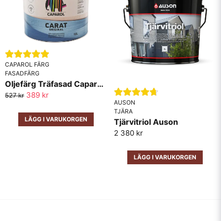
CAPAROL FÄRG
FASADFÄRG
Oljefärg Träfasad Caparol Carat
389 kr
527 kr
AUSON
TJÄRA
LÄGG I VARUKORGEN
Tjärvitriol Auson
2 380 kr
LÄGG I VARUKORGEN