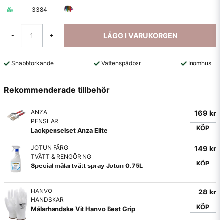
3384
LÄGG I VARUKORGEN
-
+
Snabbtorkande
Vattenspädbar
Inomhus
Rekommenderade tillbehör
ANZA
169 kr
PENSLAR
KÖP
Lackpenselset Anza Elite
JOTUN FÄRG
149 kr
TVÄTT & RENGÖRING
KÖP
Special målartvätt spray Jotun 0.75L
HANVO
28 kr
HANDSKAR
KÖP
Målarhandske Vit Hanvo Best Grip