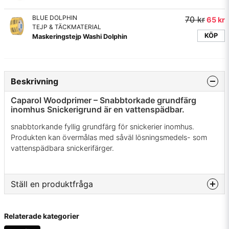
BLUE DOLPHIN
70 kr
65 kr
TEJP & TÄCKMATERIAL
KÖP
Maskeringstejp Washi Dolphin
Beskrivning
Caparol Woodprimer – Snabbtorkade grundfärg
inomhus Snickerigrund är en vattenspädbar.
snabbtorkande fyllig grundfärg för snickerier inomhus.
Produkten kan övermålas med såväl lösningsmedels- som
vattenspädbara snickerifärger.
Ställ en produktfråga
question
Fråga oss något om denna produkten...
Relaterade kategorier