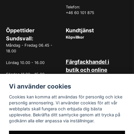
Telefon:
+46 60 101 875
Öppettider
Kundtjänst
Köpvillkor
Sundsvall:
Måndag - Fredag 06.45 -
18.00
Färgfackhandel i
Lördag 10.00 - 16.00
butik och online
Söndag 11.00 - 15.00
Hos oss på Norrlandsfärg har
det sedan starten 1965 varit
Vi använder cookies
OBS. Avvikande öppettider
självklart med god
vissa helgdagar
kundservice. Du kan känna dig
Cookies kan komma att användas för personlig och icke
trygg med köp hos oss
personlig annonsering. Vi använder cookies för att vår
oavsett om det är i butiken i
webbplats skall fungera och erbjuda dig bästa
Sundsvall eller online. Det går
upplevelse. Bekräfta ditt samtycke genom att trycka på
lika bra att kontakta oss via
godkänn alla eller anpassa via inställningar.
mail eller per telefon. Vår butik
med generösa öppettider har