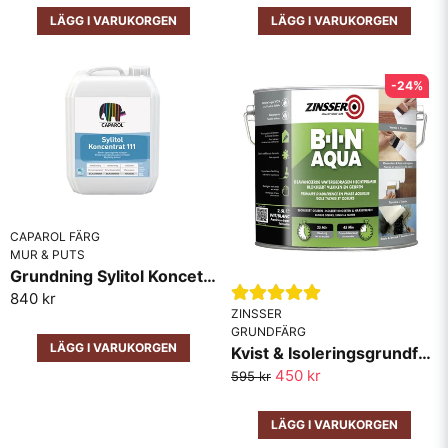
LÄGG I VARUKORGEN
LÄGG I VARUKORGEN
-24%
CAPAROL FÄRG
MUR & PUTS
Grundning Sylitol Koncetrat 111
840 kr
ZINSSER
GRUNDFÄRG
LÄGG I VARUKORGEN
Kvist & Isoleringsgrundfärg Zinsser B-I-N Aqua
450 kr
595 kr
LÄGG I VARUKORGEN