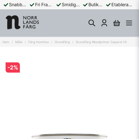
Snabba Leveranser
Fri Frakt Över 899:-
Smidiga Betalningar
Butik och Online
Etablerad Sedan 1965
Hem
Måla
Färg Inomhus
Grundfärg
Grundfärg Woodprimer Caparol Vit
-
2
%