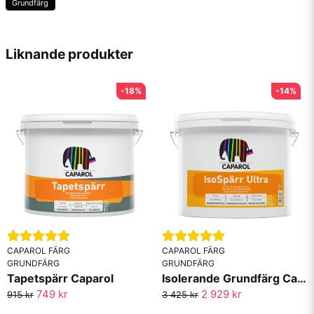
Grundfärg
name
Namn
Liknande produkter
-18%
-14%
email
Mejladress
Ja, ni får publicera min fråga
CAPAROL FÄRG
CAPAROL FÄRG
GRUNDFÄRG
GRUNDFÄRG
Tapetspärr Caparol
Isolerande Grundfärg Caparol IsoSpärr Ultra
749 kr
2 929 kr
915 kr
3 425 kr
Skicka fråga