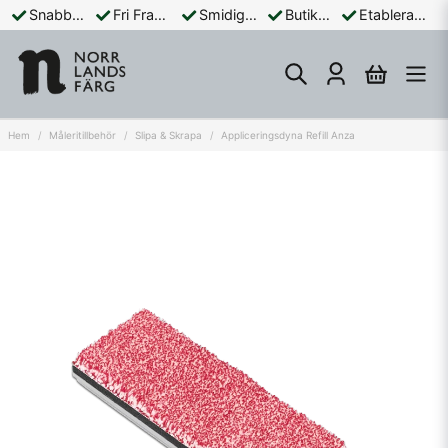
Snabba Leveranser
Fri Frakt Över 899:-
Smidiga Betalningar
Butik och Online
Etablerad Sedan 1965
Hem
Måleritillbehör
Slipa & Skrapa
Appliceringsdyna Refill Anza