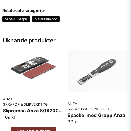
question
Fråga oss något om denna produkten...
Relaterade kategorier
Slipa & Skrapa
Måleritillbehör
name
Namn
Liknande produkter
email
Mejladress
Ja, ni får publicera min fråga
ANZA
ANZA
SKRAPOR & SLIPVERKTYG
SKRAPOR & SLIPVERKTYG
Slipremsa Anza 80X230MM 5 Pack
Spackel med Grepp Anza
109 kr
39 kr