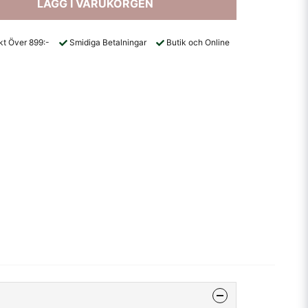
LÄGG I VARUKORGEN
akt Över 899:-
Smidiga Betalningar
Butik och Online