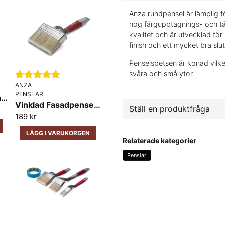
Anza rundpensel är lämplig f
hög färgupptagnings- och t
kvalitet och är utvecklad för
finish och ett mycket bra slut
Penselspetsen är konad vilke
svåra och små ytor.
ANZA
PENSLAR
Lackpenselset Anza Elite
Vinklad Fasadpensel Anza Elite
Ställ en produktfråga
189 kr
question
LÄGG I VARUKORGEN
Fråga oss något om den
Relaterade kategorier
Penslar
name
Namn