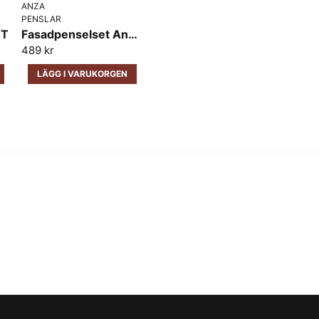
ANZA
Ja, ni får publicera 
PENSLAR
ET
Fasadpenselset Anza Elite 3 pack med tejp
489 kr
LÄGG I VARUKORGEN