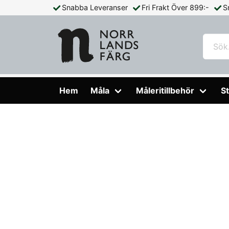
Snabba Leveranser
Fri Frakt Över 899:-
S
Hem
Måleritillbehör
Penslar
Rundpensel Elite Anza 
Hem
Måla
Måleritillbehör
St