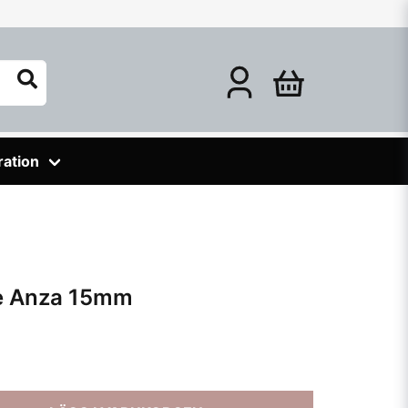
ration
te Anza 15mm