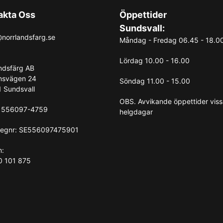
akta Oss
Öppettider
Sundsvall:
norrlandsfarg.se
Måndag - Fredag 06.45 - 18.0
Lördag 10.00 - 16.00
ndsfärg AB
nsvägen 24
Söndag 11.00 - 15.00
 Sundsvall
OBS. Avvikande öppettider vis
: 556097-4759
helgdagar
egnr: SE556097475901
n:
0 101 875