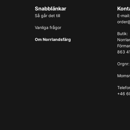
Snabblänkar
Kont
Så går det till
E-mail:
order@
Vanliga frågor
Butik:
Om Norrlandsfärg
Norrla
Förma
863 41
Orgnr
Momsr
Telefo
+46 6