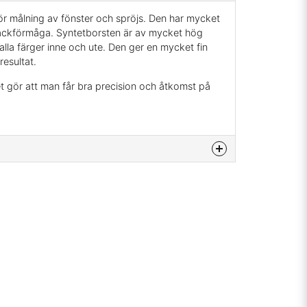
ör målning av fönster och spröjs. Den har mycket
äckförmåga. Syntetborsten är av mycket hög
 alla färger inne och ute. Den ger en mycket fin
resultat.
t gör att man får bra precision och åtkomst på
na produkten...
email
Mejladress