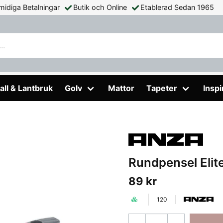
midiga Betalningar
Butik och Online
Etablerad Sedan 1965
15mm
all & Lantbruk
Golv
Mattor
Tapeter
Inspi
Rundpensel Eli
89 kr
120