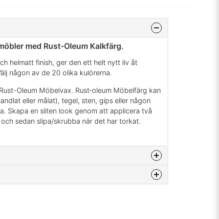
möbler med Rust-Oleum Kalkfärg.
h helmatt finish, ger den ett helt nytt liv åt
Välj någon av de 20 olika kulörerna.
v Rust-Oleum Möbelvax. Rust‐oleum Möbelfärg kan
ndlat eller målat), tegel, sten, gips eller någon
. Skapa en sliten look genom att applicera två
 och sedan slipa/skrubba när det har torkat.
na produkten...