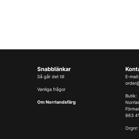
Snabblänkar
Kont
Så går det till
E-mail:
order@
Vanliga frågor
Butik:
Om Norrlandsfärg
Norrla
Förma
863 41
Orgnr