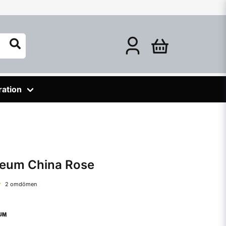
ration
leum China Rose
2 omdömen