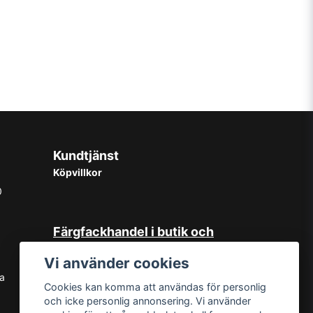
Kundtjänst
Köpvillkor
0
Färgfackhandel i butik och
online
Vi använder cookies
Hos oss på Norrlandsfärg har det
sa
Cookies kan komma att användas för personlig
sedan starten 1965 varit självklart
och icke personlig annonsering. Vi använder
med god kundservice. Du kan känna