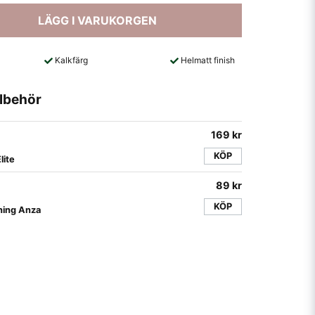
LÄGG I VARUKORGEN
Kalkfärg
Helmatt finish
lbehör
169 kr
KÖP
lite
89 kr
KÖP
ning Anza