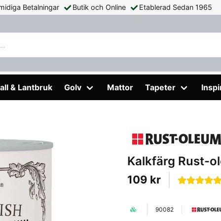
midiga Betalningar
Butik och Online
Etablerad Sedan 1965
eum China Rose
all & Lantbruk
Golv
Mattor
Tapeter
Inspi
Kalkfärg Rust-o
109 kr
90082