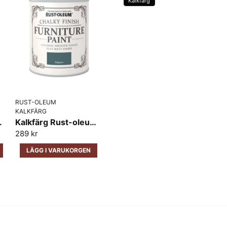
Kalkfärg
Jätte nöjd med färgen
name
Namn
Rose Ann-Christin
för 1 år sedan
Bra kvalité, har använt rolle
strykningen
Ja, ni får publicera 
RUST-OLEUM
KALKFÄRG
 Ink Blue
Kalkfärg Rust-oleum Furniture Belgrave
289 kr
LÄGG I VARUKORGEN