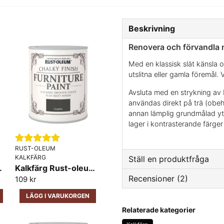
Beskrivning
Renovera och förvandla 
Med en klassisk slät känsla oc
utslitna eller gamla föremål. 
Avsluta med en strykning a
användas direkt på trä (obeha
annan lämplig grundmålad yta
lager i kontrasterande färger
RUST-OLEUM
KALKFÄRG
Ställ en produktfråga
ure Bramwell
Kalkfärg Rust-oleum Furniture Graphite
Recensioner (2)
109 kr
question
Fråga oss något om den
LÄGG I VARUKORGEN
Anonym
Relaterade kategorier
för 1 vecka sedan