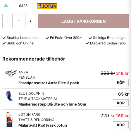
6428
LÄGG I VARUKORGEN
-
+
Snabba Leveranser
Fri Frakt Över 899:-
Smidiga Betalningar
Butik och Online
Etablerad Sedan 1965
Rekommenderade tillbehör
ANZA
399 kr
319 kr
PENSLAR
KÖP
Fasadpenselset Anza Elite 3 pack
BLUE DOLPHIN
65 kr
TEJP & TÄCKMATERIAL
KÖP
Maskeringstejp Blå Ute och Inne 50m
JOTUN FÄRG
229 kr
169 kr
TVÄTT & RENGÖRING
KÖP
Målartvätt Kraftvask Jotun