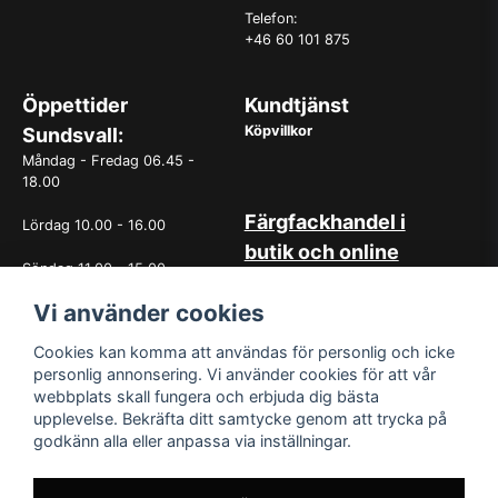
Telefon:
+46 60 101 875
Öppettider
Kundtjänst
Köpvillkor
Sundsvall:
Måndag - Fredag 06.45 -
18.00
Färgfackhandel i
Lördag 10.00 - 16.00
butik och online
Söndag 11.00 - 15.00
Hos oss på Norrlandsfärg har
det sedan starten 1965 varit
Vi använder cookies
OBS. Avvikande öppettider
självklart med god
vissa helgdagar
kundservice. Du kan känna dig
Cookies kan komma att användas för personlig och icke
trygg med köp hos oss
personlig annonsering. Vi använder cookies för att vår
oavsett om det är i butiken i
webbplats skall fungera och erbjuda dig bästa
Sundsvall eller online. Det går
upplevelse. Bekräfta ditt samtycke genom att trycka på
lika bra att kontakta oss via
godkänn alla eller anpassa via inställningar.
mail eller per telefon. Vår butik
med generösa öppettider har
funnits i över 50år.