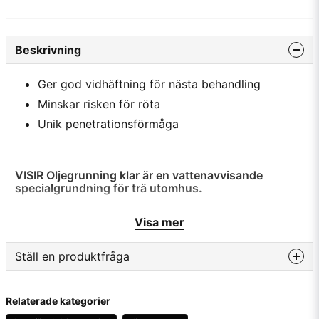
Beskrivning
Ger god vidhäftning för nästa behandling
Minskar risken för röta
Unik penetrationsförmåga
VISIR Oljegrunning klar är en vattenavvisande
specialgrundning för trä utomhus.
Under det kalla halvåret (temperaturer lägre än +5º C) skall
Visa mer
VISIR Oljegrunning klar användas.
Ställ en produktfråga
Egenskaper och fördelar
question
Fråga oss något om denna produkten...
Produkten innehåller filmkonserverande medel som
Relaterade kategorier
motverkar beväxning av svartmögel på träytan. Förstärker