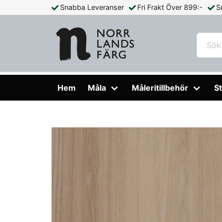
Snabba Leveranser
Fri Frakt Över 899:-
S
Hem
Golv
Vinylplankor & Plattor
Vinylgolv Zenn 55 Pla
Hem
Måla
Måleritillbehör
St