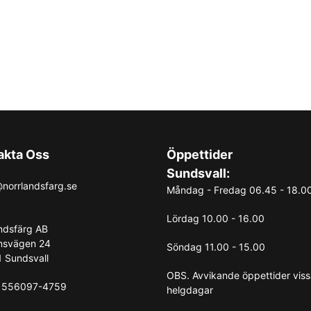
Användningsområden:
Vinylgolv Zenn 55 Fiskben Be
Vardagsrum och so
med en klassisk touc
Kök och hall:
Njut av 
användning och är en
Kontor och offentli
akta Oss
Öppettider
alternativ med lång h
Sundsvall:
norrlandsfarg.se
Varför välja Berry Alloc Ze
Måndag - Fredag 06.45 - 18.0
Med sitt stilrena fiskbensmö
Lördag 10.00 - 16.00
installation kombinerar detta
ndsfärg AB
naturliga Oslo-nyansen pass
nsvägen 24
Söndag 11.00 - 15.00
inredningar, vilket gör det till 
 Sundsvall
OBS. Avvikande öppettider vis
: 556097-4759
helgdagar