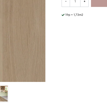
-
+
1frp = 1,73m2