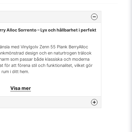
ry Alloc Sorrento – Lyx och hållbarhet i perfekt
känsla med Vinylgolv Zenn 55 Plank BerryAlloc
ankmönstrad design och en naturtrogen trälook
 charm som passar både klassiska och moderna
at för att förena stil och funktionalitet, vilket gör
la rum i ditt hem.
Visa mer
mium vinylgolv från Berry Alloc.
 klassisk och stilfull design som passar alla
behaglig och sofistikerad nyans med subtila
na produkten...
utentiskt utseende.