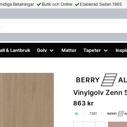
midiga Betalningar
Butik och Online
Etablerad Sedan 1965
nk BerryAlloc Sorrento
all & Lantbruk
Golv
Mattor
Tapeter
Inspi
Vinylgolv Zenn 
863 kr
7261