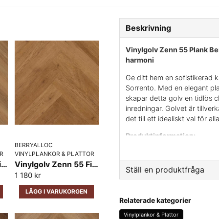
Beskrivning
Vinylgolv Zenn 55 Plank Ber
harmoni
Ge ditt hem en sofistikerad 
Sorrento. Med en elegant pl
skapar detta golv en tidlös
inredningar. Golvet är tillverk
det till ett idealiskt val för al
Produktinformation:
BERRYALLOC
Serie
: Zenn 55 – pre
R
VINYLPLANKOR & PLATTOR
Vinylgolv Zenn 55 Fiskben BerryAlloc Monsanto
Vinylgolv Zenn 55 Fiskben BerryAlloc Caïro
Mönster
: Plank – en
Ställ en produktfråga
1 180 kr
inredningsstilar.
question
LÄGG I VARUKORGEN
Färg
: – Sorrento en 
Fråga oss något om den
Relaterade kategorier
träådringar för ett a
Vinylplankor & Plattor