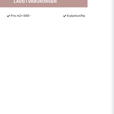
LÄGG I VARUKORGEN
Pris m2=499:-
8 plankor/frp