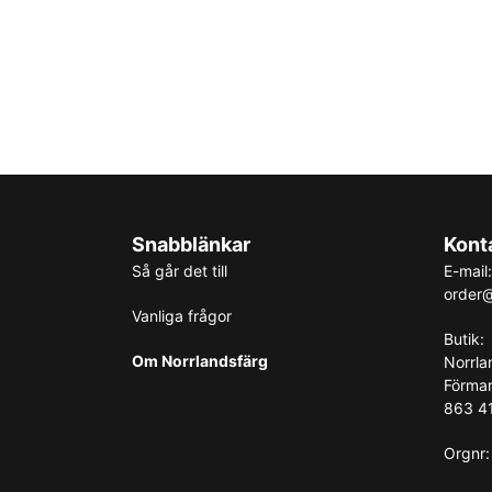
Snabblänkar
Kont
Så går det till
E-mail:
order@
Vanliga frågor
Butik:
Om Norrlandsfärg
Norrla
Förma
863 41
Orgnr