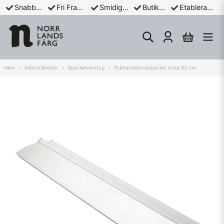
Snabba Leveranser
Fri Frakt Över 899:-
Smidiga Betalningar
Butik och Online
Etablerad Sedan 1965
Hem
Måleritillbehör
Spackelverktyg
Tvåhandsbredspackel Anza 80 cm