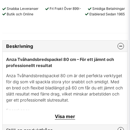
Snabba Leveranser
Fri Frakt Över 899:-
Smidiga Betalningar
Butik och Online
Etablerad Sedan 1965
Beskrivning
Anza Tvåhandsbredspackel 80 cm – För ett jämnt och
professionellt resultat
Anza Tvåhandsbredspackel 80 cm är det perfekta verktyget
för dig som vill spackla stora ytor snabbt och smidigt. Med
en bred och flexibel bladlängd på 60 cm får du ett jämnt och
slätt resultat med färre drag, vilket minskar arbetstiden och
ger ett professionellt slutresultat.
Egenskaper:
Visa mer
✔ Brett blad – Perfekt för stora ytor och effektiv utjämning
av spackel