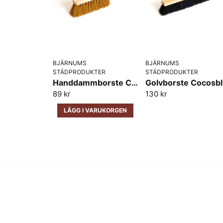
BJÄRNUMS
BJÄRNUMS
STÄDPRODUKTER
STÄDPRODUKTER
Handdammborste Cocosblandning trärygg Bjärnums
Gol
89 kr
130 kr
LÄGG I VARUKORGEN