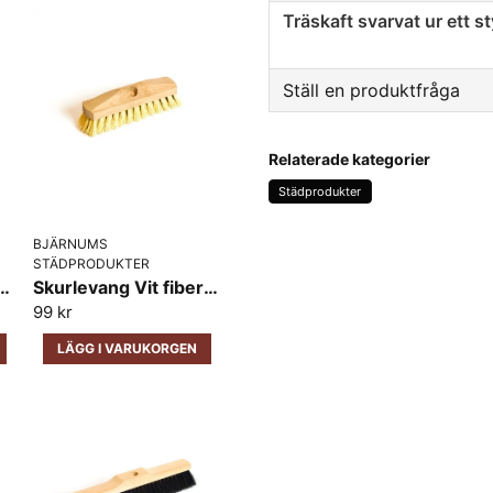
Träskaft svarvat ur ett s
Ställ en produktfråga
question
Fråga oss något om den
Relaterade kategorier
Städprodukter
BJÄRNUMS
name
Namn
STÄDPRODUKTER
nblandning trärygg 220 mm Bjärnums
Skurlevang Vit fiber trärygg 220 mm Bjärnums
99 kr
LÄGG I VARUKORGEN
Ja, ni får publicera 