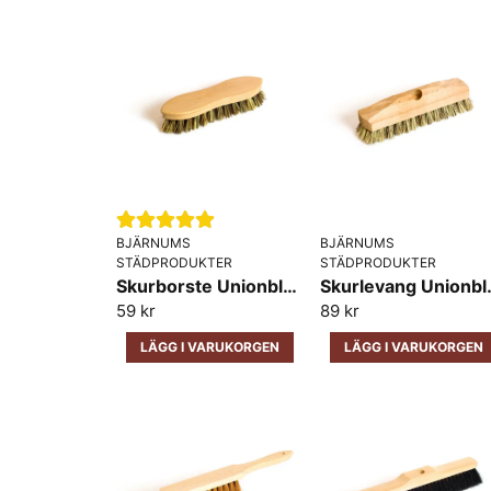
BJÄRNUMS
BJÄRNUMS
STÄDPRODUKTER
STÄDPRODUKTER
Skurborste Unionblandning trärygg Bjärnums 21cm
Skurlevang Unio
59 kr
89 kr
LÄGG I VARUKORGEN
LÄGG I VARUKORGEN