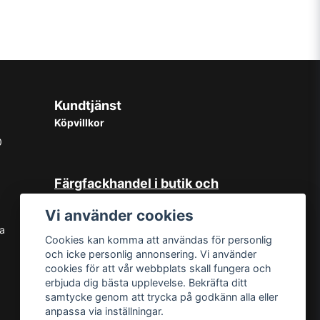
Kundtjänst
Köpvillkor
0
Färgfackhandel i butik och
online
Vi använder cookies
Hos oss på Norrlandsfärg har det
sa
Cookies kan komma att användas för personlig
sedan starten 1965 varit självklart
och icke personlig annonsering. Vi använder
med god kundservice. Du kan känna
cookies för att vår webbplats skall fungera och
dig trygg med köp hos oss oavsett
erbjuda dig bästa upplevelse. Bekräfta ditt
om det är i butiken i Sundsvall eller
samtycke genom att trycka på godkänn alla eller
online. Det går lika bra att kontakta
anpassa via inställningar.
oss via mail eller per telefon. Vår butik