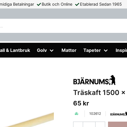
midiga Betalningar
Butik och Online
Etablerad Sedan 1965
4 mm Bjärnums
all & Lantbruk
Golv
Mattor
Tapeter
Inspi
Träskaft 1500 
65 kr
102612