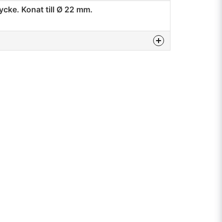
tycke. Konat till Ø 22 mm.
na produkten...
email
Mejladress
min fråga