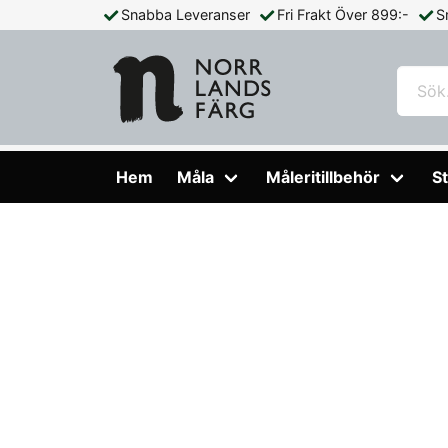
Snabba Leveranser
Fri Frakt Över 899:-
S
Hem
Måleritillbehör
Städprodukter
Träskaft 1500 x 2
Hem
Måla
Måleritillbehör
St