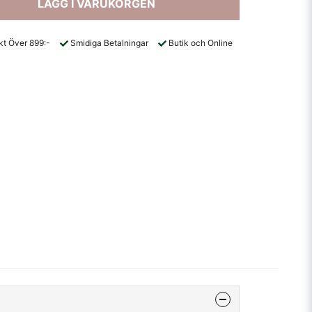
LÄGG I VARUKORGEN
akt Över 899:-
Smidiga Betalningar
Butik och Online