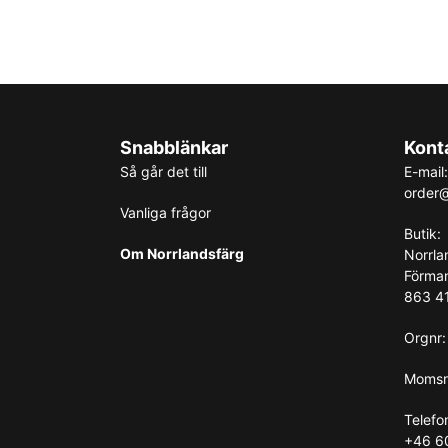
Snabblänkar
Kont
Så går det till
E-mail:
order@
Vanliga frågor
Butik:
Om Norrlandsfärg
Norrla
Förma
863 41
Orgnr
Momsr
Telefo
+46 6