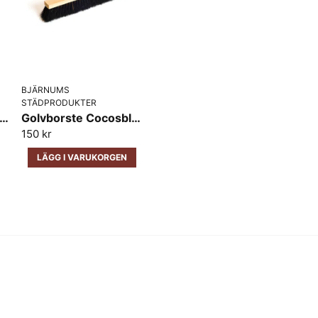
BJÄRNUMS
STÄDPRODUKTER
vborste Cocosblandning trärygg 400 mm Bjärnums
Golvborste Cocosblandning trärygg 500 mm Bjärnums
150 kr
LÄGG I VARUKORGEN