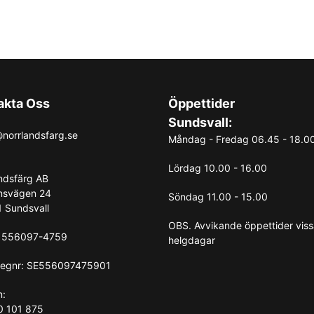
akta Oss
Öppettider
Sundsvall:
norrlandsfarg.se
Måndag - Fredag 06.45 - 18.0
Lördag 10.00 - 16.00
ndsfärg AB
nsvägen 24
Söndag 11.00 - 15.00
 Sundsvall
OBS. Avvikande öppettider vis
: 556097-4759
helgdagar
egnr: SE556097475901
n:
0 101 875