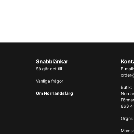
Snabblänkar
Kont
Så går det till
E-mail:
order@
Vanliga frågor
Butik:
Om Norrlandsfärg
Norrla
Förma
863 41
Orgnr
Momsr