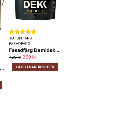
Ja, ni får publicera 
JOTUN FÄRG
FASADFÄRG
Fasadfärg Demidekk Infinity Täckfärg Jotun
369 kr
469 kr
LÄGG I VARUKORGEN
Träolja Klar Jotun 2.7L