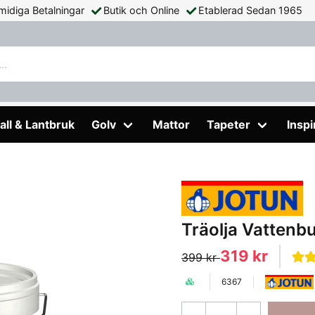
midiga Betalningar
Butik och Online
Etablerad Sedan 1965
tenburen Klar Jotun 2.7L
all & Lantbruk
Golv
Mattor
Tapeter
Inspi
Träolja Vattenbu
319 kr
399 kr
6367