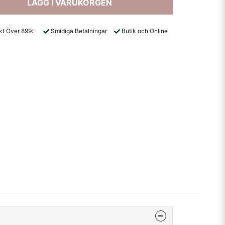
LÄGG I VARUKORGEN
akt Över 899:-
Smidiga Betalningar
Butik och Online