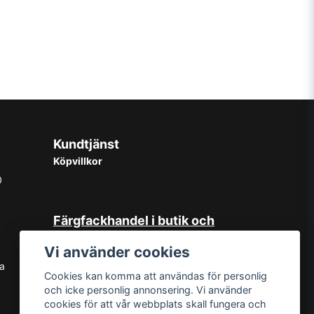
Kundtjänst
Köpvillkor
0
Färgfackhandel i butik och
online
Vi använder cookies
Hos oss på Norrlandsfärg har det
sa
Cookies kan komma att användas för personlig
sedan starten 1965 varit självklart
och icke personlig annonsering. Vi använder
med god kundservice. Du kan känna
cookies för att vår webbplats skall fungera och
dig trygg med köp hos oss oavsett