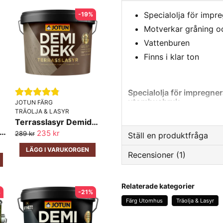
Specialolja för impr
-19%
Motverkar gråning oc
Vattenburen
Finns i klar ton
Specialolja för impregner
utomhusbruk.
JOTUN FÄRG
TRÄOLJA & LASYR
Specialolja för impregnerat 
Terrasslasyr Demidekk Jotun
gånger per säsong. Ger ett 
ljelasyr Trebitt Jotun
235 kr
289 kr
Ställ en produktfråga
av träet, nedbrytning på grun
LÄGG I VARUKORGEN
Recensioner (1)
Innehåller filmkonserverand
question
Fråga oss något om den
svartmögel och har god intr
Christina
Rekommenderas på tryckimpr
Relaterade kategorier
%
-21%
för 2 månader sedan
terrassgolv, skärmskydd, tr
Färg Utomhus
Träolja & Lasyr
Jag är jätte nöjd med oljan s
name
Namn