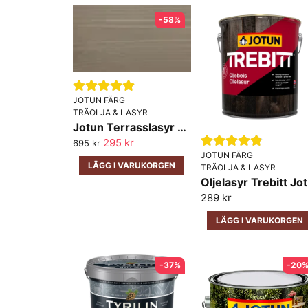
-58%
JOTUN FÄRG
TRÄOLJA & LASYR
Jotun Terrasslasyr Terrassgrå/Burmateak 3lit
295 kr
695 kr
JOTUN FÄRG
LÄGG I VARUKORGEN
TRÄOLJA & LASYR
O
289 kr
LÄGG I VARUKORGEN
-37%
-20