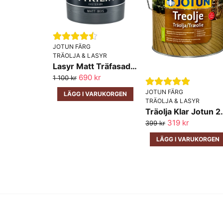
JOTUN FÄRG
TRÄOLJA & LASYR
Lasyr Matt Träfasad Tyrilin Jotun
690 kr
1 100 kr
JOTUN FÄRG
LÄGG I VARUKORGEN
TRÄOLJA & LASYR
319 kr
399 kr
LÄGG I VARUKORGEN