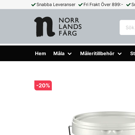
Snabba Leveranser
Fri Frakt Över 899:-
S
Hem
Måla
Färg Utomhus
Träolja & Lasyr
Träolja Vat
Hem
Måla
Måleritillbehör
St
-
20
%