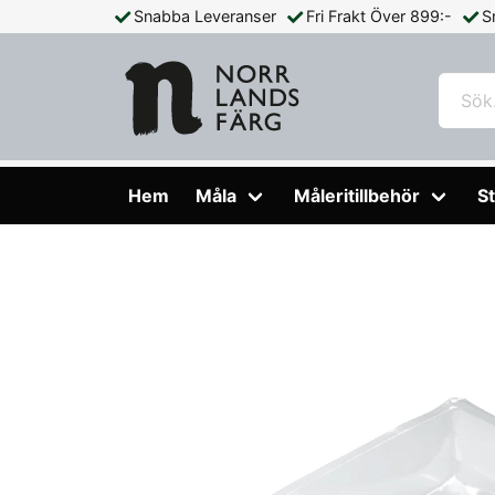
Snabba Leveranser
Fri Frakt Över 899:-
S
Hem
Måleritillbehör
Rollers & Rollerverktyg
Tråginsats
Hem
Måla
Måleritillbehör
St