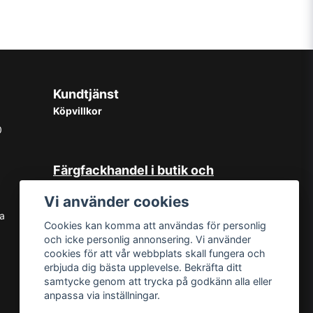
Kundtjänst
Köpvillkor
0
Färgfackhandel i butik och
online
Vi använder cookies
Hos oss på Norrlandsfärg har det
sa
Cookies kan komma att användas för personlig
sedan starten 1965 varit självklart
och icke personlig annonsering. Vi använder
med god kundservice. Du kan känna
cookies för att vår webbplats skall fungera och
dig trygg med köp hos oss oavsett
erbjuda dig bästa upplevelse. Bekräfta ditt
om det är i butiken i Sundsvall eller
samtycke genom att trycka på godkänn alla eller
online. Det går lika bra att kontakta
anpassa via inställningar.
oss via mail eller per telefon. Vår butik