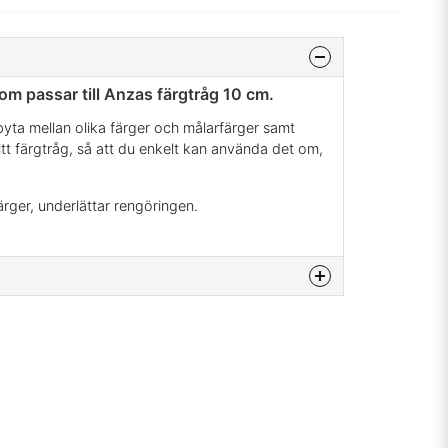
om passar till Anzas färgtråg 10 cm.
byta mellan olika färger och målarfärger samt
itt färgtråg, så att du enkelt kan använda det om,
färger, underlättar rengöringen.
na produkten...
email
Mejladress