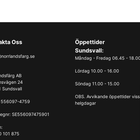
akta Oss
Öppettider
Sundsvall:
norrlandsfarg.se
Måndag - Fredag 06.45 - 18.0
Lördag 10.00 - 16.00
ndsfärg AB
nsvägen 24
Söndag 11.00 - 15.00
 Sundsvall
OBS. Avvikande öppettider vis
: 556097-4759
helgdagar
egnr: SE556097475901
n:
0 101 875