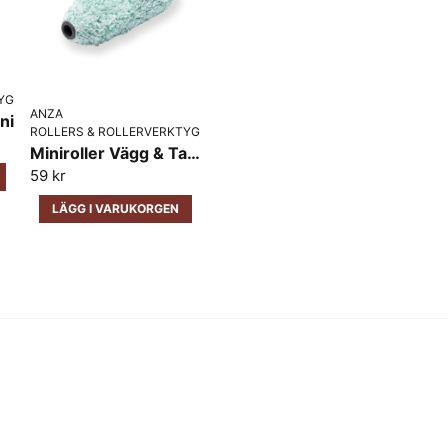
Ja, ni får publicera 
YG
ANZA
ni
ROLLERS & ROLLERVERKTYG
Miniroller Vägg & Tak Anza Micmex Platinum Medelfin
59 kr
LÄGG I VARUKORGEN