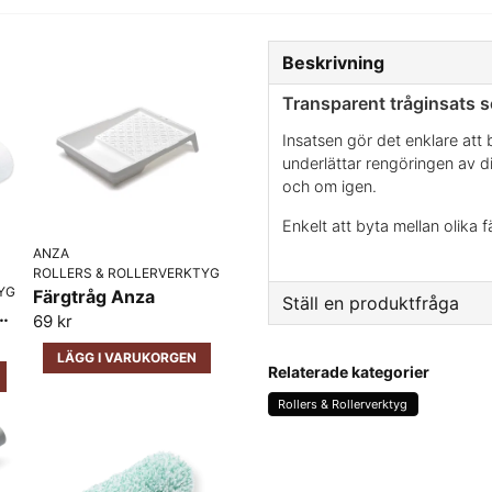
Beskrivning
Transparent tråginsats s
Insatsen gör det enklare att 
underlättar rengöringen av d
och om igen.
Enkelt att byta mellan olika 
ANZA
ROLLERS & ROLLERVERKTYG
YG
Färgtråg Anza
Ställ en produktfråga
te Titex 18cm 3-P
69 kr
question
LÄGG I VARUKORGEN
Fråga oss något om den
Relaterade kategorier
Rollers & Rollerverktyg
name
Namn