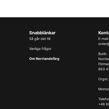
Snabblänkar
Kont
Så går det till
E-mail:
order@
Vanliga frågor
Butik:
Om Norrlandsfärg
Norrla
Förma
863 41
Orgnr
Momsr
Telefo
+46 6