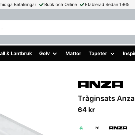
midiga Betalningar
Butik och Online
Etablerad Sedan 1965
 Anza 2 pack
all & Lantbruk
Golv
Mattor
Tapeter
Inspi
Tråginsats Anza
64 kr
26