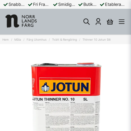
Snabba Leveranser
Fri Frakt Över 899:-
Smidiga Betalningar
Butik och Online
Etablerad Sedan 1965
Hem
Måla
Färg Utomhus
Tvätt & Rengöring
Thinner 10 Jotun 5lit