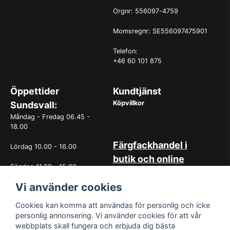
Orgnr: 556097-4759
Momsregnr: SE556097475901
Telefon:
+46 60 101 875
Öppettider
Kundtjänst
Köpvillkor
Sundsvall:
Måndag - Fredag 06.45 -
18.00
Färgfackhandel i
Lördag 10.00 - 16.00
butik och online
Söndag 11.00 - 15.00
Hos oss på Norrlandsfärg har
Vi använder cookies
det sedan starten 1965 varit
OBS. Avvikande öppettider
självklart med god
vissa helgdagar
kundservice. Du kan känna dig
Cookies kan komma att användas för personlig och icke
trygg med köp hos oss
personlig annonsering. Vi använder cookies för att vår
oavsett om det är i butiken i
webbplats skall fungera och erbjuda dig bästa