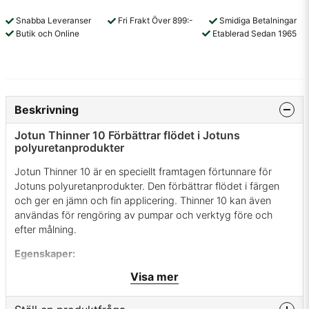
Snabba Leveranser
Fri Frakt Över 899:-
Smidiga Betalningar
Butik och Online
Etablerad Sedan 1965
Beskrivning
Jotun Thinner 10 Förbättrar flödet i Jotuns
polyuretanprodukter
Jotun Thinner 10 är en speciellt framtagen förtunnare för
Jotuns polyuretanprodukter. Den förbättrar flödet i färgen
och ger en jämn och fin applicering. Thinner 10 kan även
användas för rengöring av pumpar och verktyg före och
efter målning.
Egenskaper:
Visa mer
Förbättrar flödet i Jotuns polyuretanprodukter
Ger en jämn och fin applicering