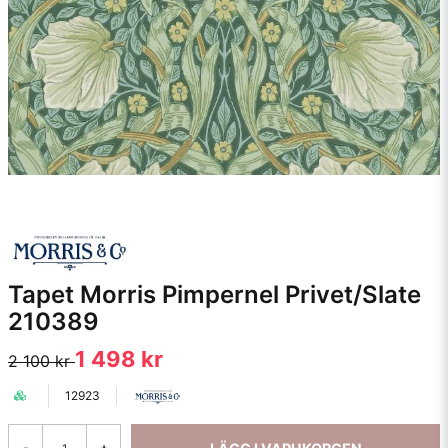
Tapet Morris Pimpernel Privet/Slate
210389
1 498 kr
2 100 kr
12923
-
+