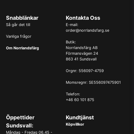
Snabblänkar
Kontakta Oss
Så går det till
E-mail:
order@norrlandsfarg.se
Vanliga frågor
Butik:
Norrlandsfärg AB
Om Norrlandsfärg
Förmansvägen 24
863 41 Sundsvall
Orgnr: 556097-4759
Momsregnr: SE556097475901
Telefon:
+46 60 101 875
Öppettider
Kundtjänst
Köpvillkor
Sundsvall:
Måndag - Fredag 06.45 -