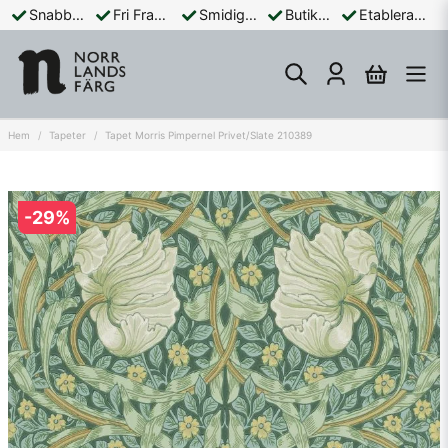
Snabba Leveranser
Fri Frakt Över 899:-
Smidiga Betalningar
Butik och Online
Etablerad Sedan 1965
Hem
Tapeter
Tapet Morris Pimpernel Privet/Slate 210389
-
29
%