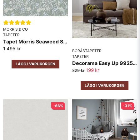
MORRIS & CO
TAPETER
Tapet Morris Seaweed Silver/Ecru 214715
1 495 kr
BORÅSTAPETER
TAPETER
Decorama Easy Up 9925 Boråstapeter
LÄGG I VARUKORGEN
199 kr
329 kr
LÄGG I VARUKORGEN
-66%
-31%