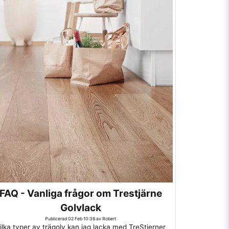
FAQ - Vanliga frågor om Trestjärne
Golvlack
Publicerad 02 Feb 10:38 av Robert
ilka typer av trägolv kan jag lacka med TreStjerner