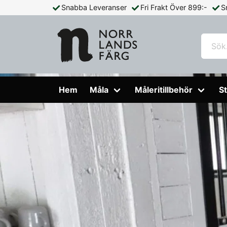
Snabba Leveranser
Fri Frakt Över 899:-
S
Hem
Måla
Måleritillbehör
St