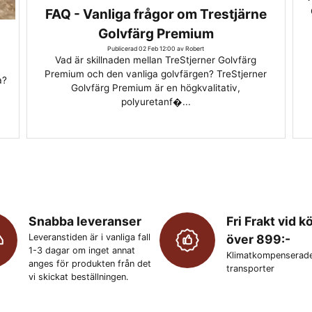
FAQ - Vanliga frågor om Trestjärne
Golvfärg Premium
Publicerad 02 Feb 12:00 av Robert
Vad är skillnaden mellan TreStjerner Golvfärg
Premium och den vanliga golvfärgen? TreStjerner
a?
Golvfärg Premium är en högkvalitativ,
polyuretanf�...
Snabba leveranser
Fri Frakt vid k
Leveranstiden är i vanliga fall
över 899:-
1-3 dagar om inget annat
Klimatkompenserad
anges för produkten från det
transporter
vi skickat beställningen.