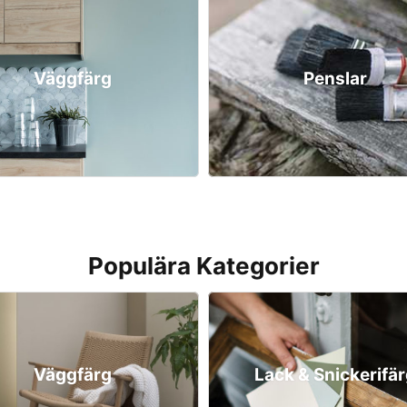
Väggfärg
Penslar
Populära Kategorier
Väggfärg
Lack & Snickerifä