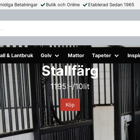
midiga Betalningar
Butik och Online
Etablerad Sedan 1965
all & Lantbruk
Golv
Mattor
Tapeter
Inspi
Stallfärg
1195:-/10lit
Köp