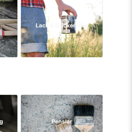
Lack & Snickerifärg
rg
Penslar