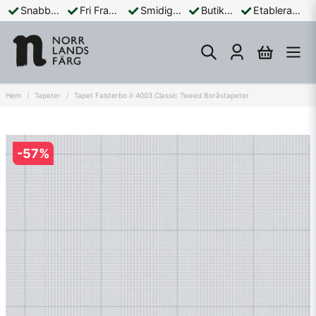
Snabba Leveranser
Fri Frakt Över 899:-
Smidiga Betalningar
Butik och Online
Etablerad Sedan 1965
Hem
Tapeter
Tapet Falsterbo II 4003 Classic Tweed Boråstapeter
-
57
%