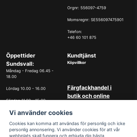
Orgnr: 556097-4759
Momsregnr: SE556097475901
Telefon:
+46 60 101 875
Öppettider
Kundtjänst
Köpvillkor
Sundsvall:
Måndag - Fredag 06.45 -
18.00
Färgfackhandel i
Lördag 10.00 - 16.00
butik och online
Söndag 11.00 - 15.00
Hos oss på Norrlandsfärg har
det sedan starten 1965 varit
Vi använder cookies
OBS. Avvikande öppettider
självklart med god
vissa helgdagar
kundservice. Du kan känna dig
Cookies kan komma att användas för personlig och icke
trygg med köp hos oss
personlig annonsering. Vi använder cookies för att vår
oavsett om det är i butiken i
webbplats skall fungera och erbjuda dig bästa