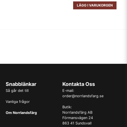
LÄGG I VARUKORGEN
Snabblänkar
Kontakta Oss
Så går det till
E-mail:
order@norrlandsfarg.se
Vanliga frågor
Butik:
Norrlandsfärg AB
Om Norrlandsfärg
Förmansvägen 24
863 41 Sundsvall