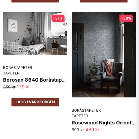
-31%
-30%
BORÅSTAPETER
TAPETER
Borosan 8640 Boråstapeter
179 kr
259 kr
LÄGG I VARUKORGEN
BORÅSTAPETER
TAPETER
Rosewood Nights Oriental Dreams 1904 Boråstapeter
489 kr
699 kr