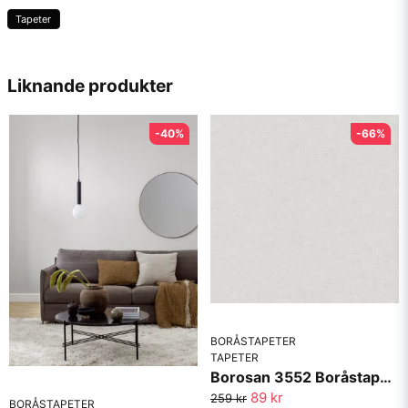
Tapeter
name
Namn
Liknande produkter
-40%
-66%
email
Mejladress
Ja, ni får publicera min fråga
BORÅSTAPETER
TAPETER
Borosan 3552 Boråstapeter
89 kr
259 kr
BORÅSTAPETER
Skicka fråga