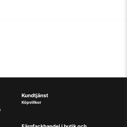
Kundtjänst
Köpvillkor
0
Färgfackhandel i butik och