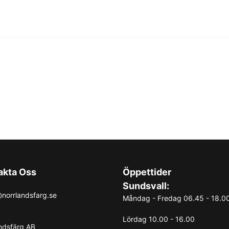
akta Oss
Öppettider
Sundsvall:
norrlandsfarg.se
Måndag - Fredag 06.45 - 18.0
Lördag 10.00 - 16.00
ndsfärg AB