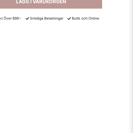
LÄGG I VARUKORGEN
akt Över 899:-
Smidiga Betalningar
Butik och Online