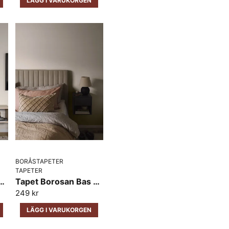
LÄGG I VARUKORGEN
name
Namn
Ja, ni får publicera 
BORÅSTAPETER
TAPETER
rosan Bas Vega 38710
Tapet Borosan Bas Kim 38705
249 kr
LÄGG I VARUKORGEN