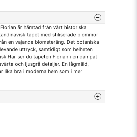
lorian är hämtad från vårt historiska
 skandinavisk tapet med stiliserade blommor
rån en vajande blomsteräng. Det botaniska
levande uttryck, samtidigt som helheten
sk.Här ser du tapeten Florian i en dämpat
ärta och ljusgrå detaljer. En lågmäld,
r lika bra i moderna hem som i mer
na produkten...