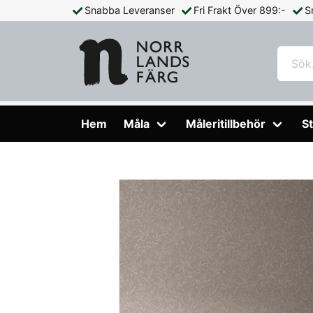
Snabba Leveranser
Fri Frakt Över 899:-
S
Hem
Tapeter
Tapet Borosan Hem Florian 38738
Hem
Måla
Måleritillbehör
St