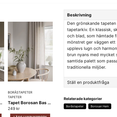
Beskrivning
Den grönskande tapeten F
tapetarkiv. En klassisk,
och blad, som hämtade f
mönstret ger väggen ett 
upplevs lugn och harmoni
brun nyans med mycket sv
samtida palett som passa
traditionella miljöer.
Ställ en produktfråga
BORÅSTAPETER
question
Fråga oss något om den
TAPETER
Relaterade kategorier
rosan Bas Vega 38712
Tapet Borosan Bas Vega 38721
Boråstapeter
Borosan Hem
249 kr