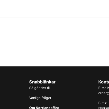
Snabblänkar
Kont
Så går det till
E-mail:
order@
Vanliga frågor
Butik:
Om Norrlandsfärg
Norrla