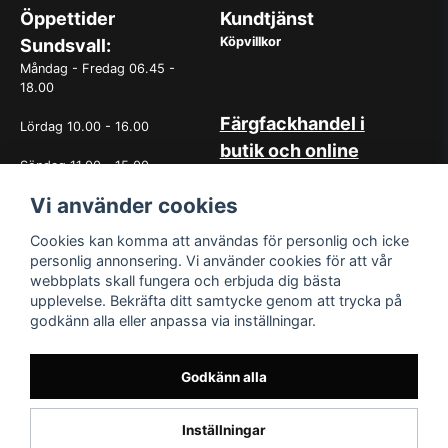
Öppettider
Kundtjänst
Köpvillkor
Sundsvall:
Måndag - Fredag 06.45 -
18.00
Färgfackhandel i
Lördag 10.00 - 16.00
butik och online
Söndag 11.00 - 15.00
Hos oss på Norrlandsfärg har
Vi använder cookies
det sedan starten 1965 varit
OBS. Avvikande öppettider
självklart med god
vissa helgdagar
kundservice. Du kan känna dig
Cookies kan komma att användas för personlig och icke
trygg med köp hos oss
personlig annonsering. Vi använder cookies för att vår
oavsett om det är i butiken i
webbplats skall fungera och erbjuda dig bästa
Sundsvall eller online. Det går
upplevelse. Bekräfta ditt samtycke genom att trycka på
lika bra att kontakta oss via
godkänn alla eller anpassa via inställningar.
mail eller per telefon. Vår butik
med generösa öppettider har
funnits i över 50år.
Godkänn alla
Inställningar