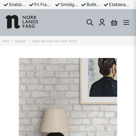
Snabba Leveranser
Fri Frakt Över 899:-
Smidiga Betalningar
Butik och Online
Etablerad Sedan 1965
Hem
Tapeter
Tapet Borosan Hem Birk 38767