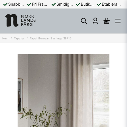
Snabba Leveranser
Fri Frakt Över 899:-
Smidiga Betalningar
Butik och Online
Etablerad Sedan 1965
Hem
Tapeter
Tapet Borosan Bas Inga 38715