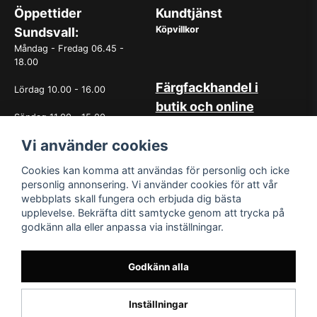
Öppettider
Kundtjänst
Köpvillkor
Sundsvall:
Måndag - Fredag 06.45 -
18.00
Färgfackhandel i
Lördag 10.00 - 16.00
butik och online
Söndag 11.00 - 15.00
Hos oss på Norrlandsfärg har
Vi använder cookies
det sedan starten 1965 varit
OBS. Avvikande öppettider
självklart med god
vissa helgdagar
kundservice. Du kan känna dig
Cookies kan komma att användas för personlig och icke
trygg med köp hos oss
personlig annonsering. Vi använder cookies för att vår
oavsett om det är i butiken i
webbplats skall fungera och erbjuda dig bästa
Sundsvall eller online. Det går
upplevelse. Bekräfta ditt samtycke genom att trycka på
lika bra att kontakta oss via
godkänn alla eller anpassa via inställningar.
mail eller per telefon. Vår butik
med generösa öppettider har
funnits i över 50år.
Godkänn alla
Inställningar