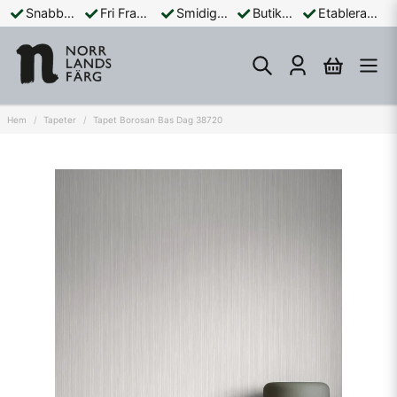
Snabba Leveranser
Fri Frakt Över 899:-
Smidiga Betalningar
Butik och Online
Etablerad Sedan 1965
Hem
Tapeter
Tapet Borosan Bas Dag 38720