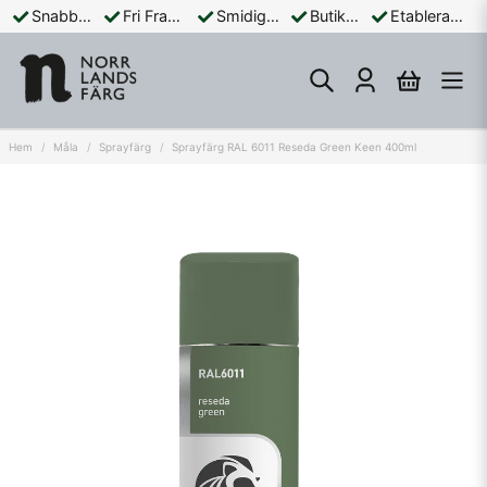
Snabba Leveranser
Fri Frakt Över 899:-
Smidiga Betalningar
Butik och Online
Etablerad Sedan 1965
Hem
Måla
Sprayfärg
Sprayfärg RAL 6011 Reseda Green Keen 400ml