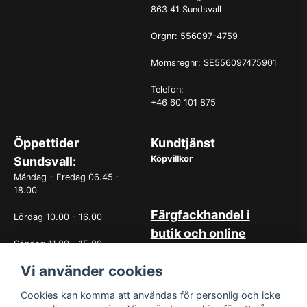
863 41 Sundsvall
Orgnr: 556097-4759
Momsregnr: SE556097475901
Telefon:
+46 60 101 875
Öppettider
Kundtjänst
Köpvillkor
Sundsvall:
Måndag - Fredag 06.45 -
18.00
Färgfackhandel i
Lördag 10.00 - 16.00
butik och online
Söndag 11.00 - 15.00
Hos oss på Norrlandsfärg har
det sedan starten 1965 varit
Vi använder cookies
OBS. Avvikande öppettider
självklart med god
vissa helgdagar
kundservice. Du kan känna dig
Cookies kan komma att användas för personlig och icke
trygg med köp hos oss