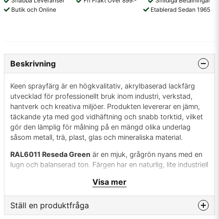
Snabba Leveranser
Fri Frakt Över 899:-
Smidiga Betalningar
Butik och Online
Etablerad Sedan 1965
Beskrivning
Keen sprayfärg är en högkvalitativ, akrylbaserad lackfärg
utvecklad för professionellt bruk inom industri, verkstad,
hantverk och kreativa miljöer. Produkten levererar en jämn,
täckande yta med god vidhäftning och snabb torktid, vilket
gör den lämplig för målning på en mängd olika underlag
såsom metall, trä, plast, glas och mineraliska material.
RAL6011 Reseda Green
är en mjuk, grågrön nyans med en
lugn och balanserad ton. Färgen har en naturlig, lite industriell
karaktär och används ofta i arkitektur, maskiner och
Visa mer
offentliga miljöer där man vill skapa ett diskret men
harmoniskt intryck.
Ställ en produktfråga
Sprayburken är utrustad med ett finfördelande munstycke