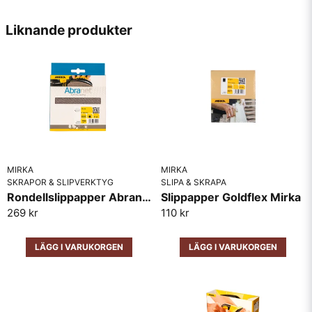
name
Namn
Liknande produkter
email
Mejladress
Ja, ni får publicera min fråga
MIRKA
MIRKA
SKRAPOR & SLIPVERKTYG
SLIPA & SKRAPA
Rondellslippapper Abranet Mirka 150mm 120k 10-pack
Slippapper Goldflex Mirka
269 kr
110 kr
LÄGG I VARUKORGEN
LÄGG I VARUKORGEN
Skicka fråga