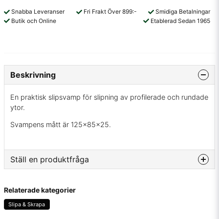
Snabba Leveranser
Fri Frakt Över 899:-
Smidiga Betalningar
Butik och Online
Etablerad Sedan 1965
Beskrivning
En praktisk slipsvamp för slipning av profilerade och rundade
ytor.
Svampens mått är 125x85x25.
Ställ en produktfråga
question
Fråga oss något om denna produkten...
Relaterade kategorier
Slipa & Skrapa