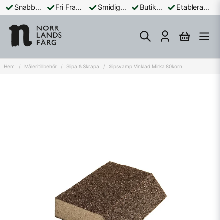
Snabba Leveranser
Fri Frakt Över 899:-
Smidiga Betalningar
Butik och Online
Etablerad Sedan 1965
Hem
Måleritillbehör
Slipa & Skrapa
Slipsvamp Vinklad Mirka 80korn