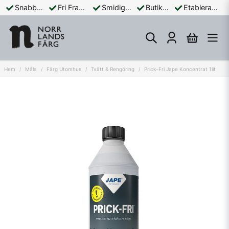
Snabba Leveranser
Fri Frakt Över 899:-
Smidiga Betalningar
Butik och Online
Etablerad Sedan 1965
Hem
Måla
Färg Utomhus
Tvätt & Rengöring
Prick-Fri Jape Koncentrat 1lit