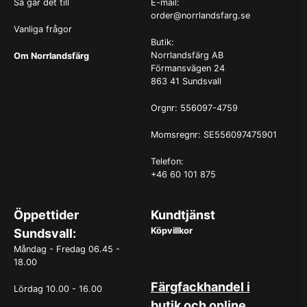
Så går det till
E-mail:
order@norrlandsfarg.se
Vanliga frågor
Butik:
Norrlandsfärg AB
Om Norrlandsfärg
Förmansvägen 24
863 41 Sundsvall
Orgnr: 556097-4759
Momsregnr: SE556097475901
Telefon:
+46 60 101 875
Öppettider
Kundtjänst
Köpvillkor
Sundsvall:
Måndag - Fredag 06.45 -
18.00
Färgfackhandel i
Lördag 10.00 - 16.00
butik och online