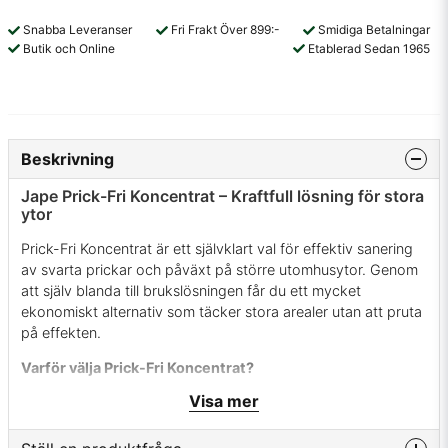
Snabba Leveranser
Fri Frakt Över 899:-
Smidiga Betalningar
Butik och Online
Etablerad Sedan 1965
Beskrivning
Jape Prick-Fri Koncentrat – Kraftfull lösning för stora
ytor
Prick-Fri Koncentrat är ett självklart val för effektiv sanering
av svarta prickar och påväxt på större utomhusytor. Genom
att själv blanda till brukslösningen får du ett mycket
ekonomiskt alternativ som täcker stora arealer utan att pruta
på effekten.
Varför välja Prick-Fri Koncentrat?
Visa mer
Maximal räckvidd: Genom att späda
koncentratet (1 del Prick-Fri + 19 delar vatten)