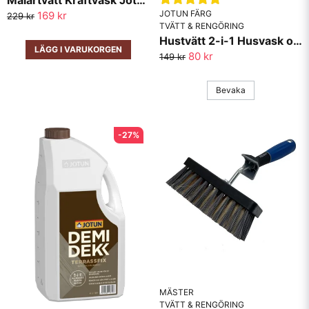
JOTUN FÄRG
169 kr
229 kr
TVÄTT & RENGÖRING
Hustvätt 2-i-1 Husvask och mögeldesinfektion Jotun
LÄGG I VARUKORGEN
80 kr
149 kr
Bevaka
-27%
MÄSTER
TVÄTT & RENGÖRING