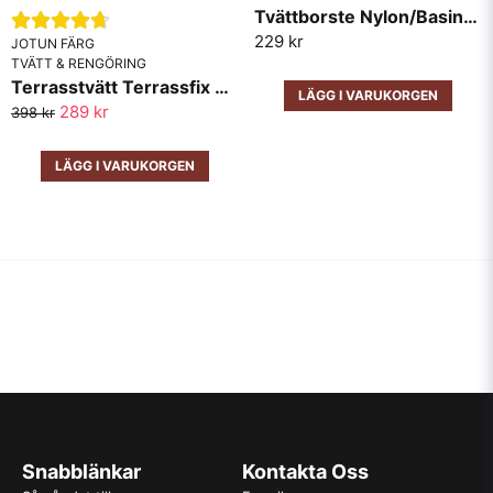
Tvättborste Nylon/Basina 170X55mm Mäster
229 kr
JOTUN FÄRG
TVÄTT & RENGÖRING
Terrasstvätt Terrassfix Demidekk Jotun
LÄGG I VARUKORGEN
289 kr
398 kr
LÄGG I VARUKORGEN
Snabblänkar
Kontakta Oss